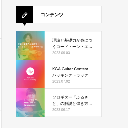
コンテンツ
理論と基礎力が身につ
くコードトーン・エク
ササイズ
2023.09.03
KGA Guitar Contest：
バッキングトラック（I
sn’t She Lovely）の結
2023.07.02
果発表
ソロギター「ふるさ
と」の解説と弾き方
【初級者講座】
2023.06.17