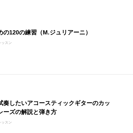
ログイン情報を記憶する
めの120の練習（M.ジュリアーニ）
レッスン
パスワードを忘れた場合
会員ではない方は会員登録してください
新規会員登録
試奏したいアコースティックギターのカッ
レーズの解説と弾き方
レッスン