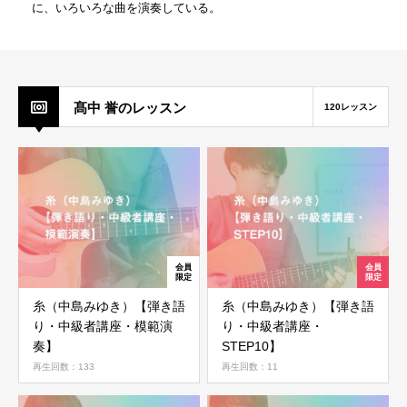
に、いろいろな曲を演奏している。
髙中 誉のレッスン
120レッスン
糸（中島みゆき）【弾き語
糸（中島みゆき）【弾き語
り・中級者講座・模範演
り・中級者講座・
奏】
STEP10】
再生回数：133
再生回数：11