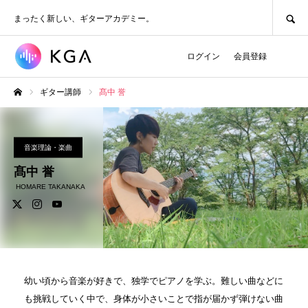
SEARCH
まったく新しい、ギターアカデミー。
ログイン
会員登録
ギター講師
髙中 誉
ホーム
音楽理論・楽曲
髙中 誉
HOMARE TAKANAKA
幼い頃から音楽が好きで、独学でピアノを学ぶ。難しい曲などに
も挑戦していく中で、身体が小さいことで指が届かず弾けない曲