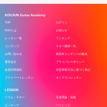
KOUJUN Guitar Academy
TOP
ログイン
KGAとは
お知らせ
レッスン一覧
ランキング
コンテンツ
ギター講師一覧
お問い合わせ
教則本コンテンツの解放
運営会社
プライバシーポリシー
会員利用規約
特定商取引法に基づく表記
プライベートレッスン
オンラインレッスン
LESSON
リズム・ギター
音楽理論・楽曲
ピッキング
ベーシック