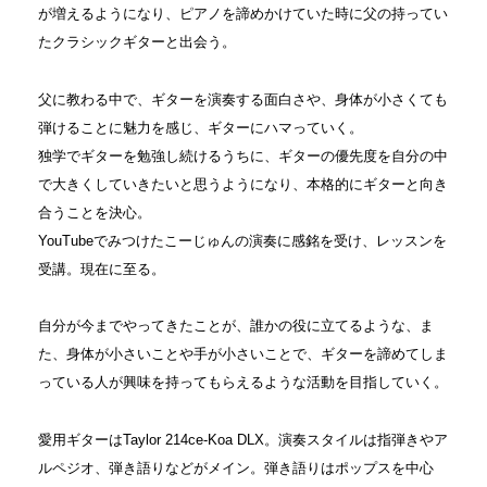
が増えるようになり、ピアノを諦めかけていた時に父の持ってい
たクラシックギターと出会う。
父に教わる中で、ギターを演奏する面白さや、身体が小さくても
弾けることに魅力を感じ、ギターにハマっていく。
独学でギターを勉強し続けるうちに、ギターの優先度を自分の中
で大きくしていきたいと思うようになり、本格的にギターと向き
合うことを決心。
YouTubeでみつけたこーじゅんの演奏に感銘を受け、レッスンを
受講。現在に至る。
自分が今までやってきたことが、誰かの役に立てるような、ま
た、身体が小さいことや手が小さいことで、ギターを諦めてしま
っている人が興味を持ってもらえるような活動を目指していく。
愛用ギターはTaylor 214ce-Koa DLX。演奏スタイルは指弾きやア
ルペジオ、弾き語りなどがメイン。弾き語りはポップスを中心