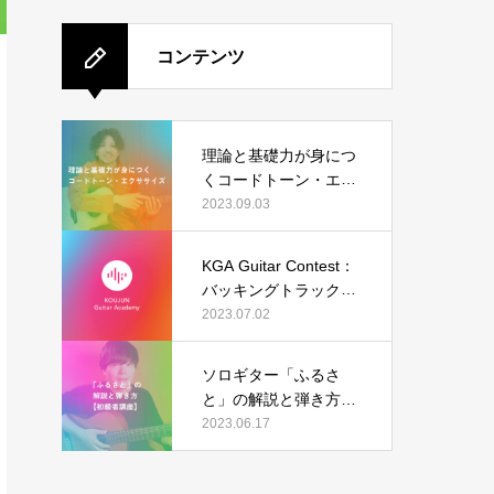
コンテンツ
理論と基礎力が身につ
くコードトーン・エク
ササイズ
2023.09.03
KGA Guitar Contest：
バッキングトラック（I
sn’t She Lovely）の結
2023.07.02
果発表
ソロギター「ふるさ
と」の解説と弾き方
【初級者講座】
2023.06.17