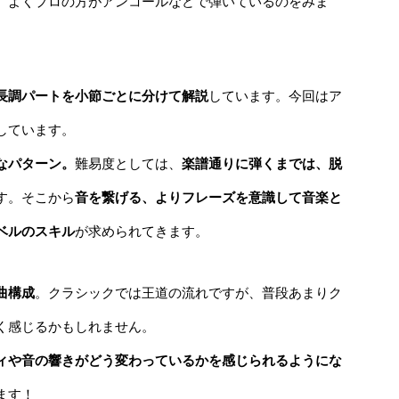
、よくプロの方がアンコールなどで弾いているのをみま
パスワードを忘れた場合
長調パートを小節ごとに分けて解説
しています。今回はア
しています。
なパターン。
難易度としては、
楽譜通りに弾くまでは、脱
会員ではない方は会員登録してください
す。そこから
音を繋げる、よりフレーズを意識して音楽と
新規会員登録
ベルのスキル
が求められてきます。
曲構成
。クラシックでは王道の流れですが、普段あまりク
く感じるかもしれません。
ィや音の響きがどう変わっているかを感じられるようにな
ます！