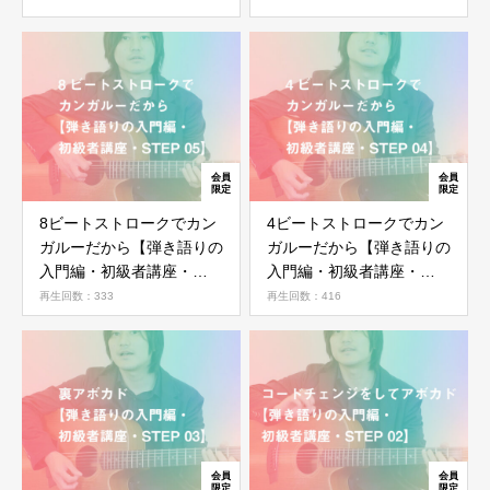
ログイン
8ビートストロークでカン
4ビートストロークでカン
ガルーだから【弾き語りの
ガルーだから【弾き語りの
入門編・初級者講座・
入門編・初級者講座・
STEP 05】
STEP 04】
再生回数：333
再生回数：416
ログイン情報を記憶する
パスワードを忘れた場合