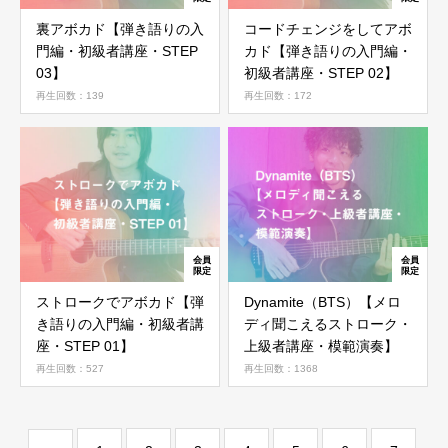
裏アボカド【弾き語りの入
コードチェンジをしてアボ
会員ではない方は会員登録してください
門編・初級者講座・STEP
カド【弾き語りの入門編・
03】
初級者講座・STEP 02】
再生回数：139
再生回数：172
新規会員登録
ストロークでアボカド【弾
Dynamite（BTS）【メロ
き語りの入門編・初級者講
ディ聞こえるストローク・
座・STEP 01】
上級者講座・模範演奏】
再生回数：527
再生回数：1368