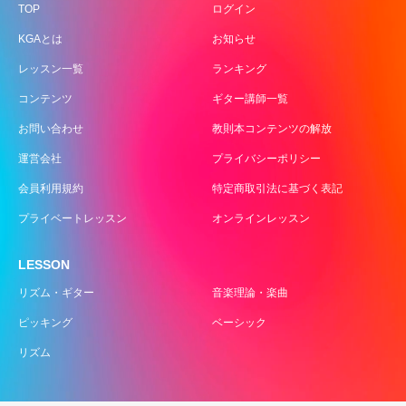
TOP
ログイン
KGAとは
お知らせ
レッスン一覧
ランキング
コンテンツ
ギター講師一覧
お問い合わせ
教則本コンテンツの解放
運営会社
プライバシーポリシー
会員利用規約
特定商取引法に基づく表記
プライベートレッスン
オンラインレッスン
LESSON
リズム・ギター
音楽理論・楽曲
ピッキング
ベーシック
リズム