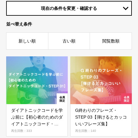
現在の条件を変更・確認する
並べ替え条件
新しい順
古い順
閲覧数順
ダイアトニックコードを学
G終わりのフレーズ・
ぶ前に【初心者のためのダ
STEP 03【弾けるとカッコ
イアトニックコード・
いいフレーズ集】
STEP 01】
再生回数：333
再生回数：140