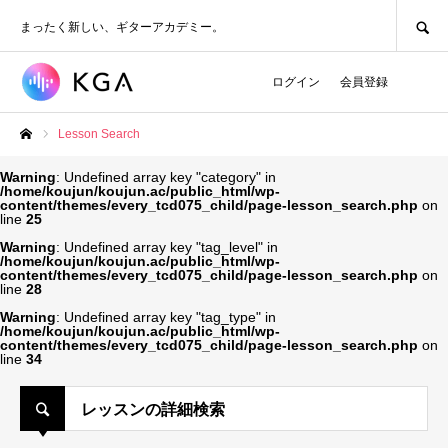
SEARCH
まったく新しい、ギターアカデミー。
ログイン
会員登録
Lesson Search
ホーム
Warning
: Undefined array key "category" in
/home/koujun/koujun.ac/public_html/wp-
content/themes/every_tcd075_child/page-lesson_search.php
on
line
25
Warning
: Undefined array key "tag_level" in
/home/koujun/koujun.ac/public_html/wp-
content/themes/every_tcd075_child/page-lesson_search.php
on
line
28
Warning
: Undefined array key "tag_type" in
/home/koujun/koujun.ac/public_html/wp-
content/themes/every_tcd075_child/page-lesson_search.php
on
line
34
レッスンの詳細検索