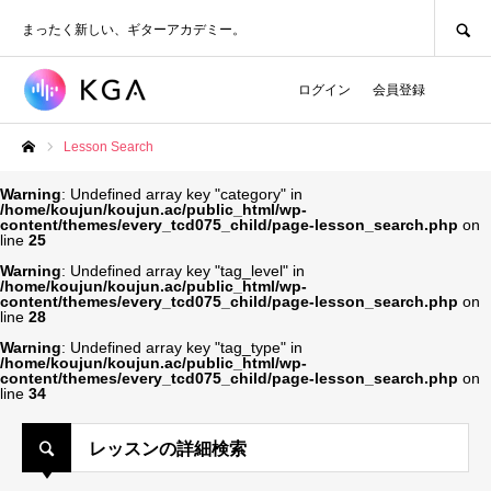
SEARCH
まったく新しい、ギターアカデミー。
ログイン
会員登録
Lesson Search
ホーム
Warning
: Undefined array key "category" in
/home/koujun/koujun.ac/public_html/wp-
content/themes/every_tcd075_child/page-lesson_search.php
on
line
25
Warning
: Undefined array key "tag_level" in
/home/koujun/koujun.ac/public_html/wp-
content/themes/every_tcd075_child/page-lesson_search.php
on
line
28
Warning
: Undefined array key "tag_type" in
/home/koujun/koujun.ac/public_html/wp-
content/themes/every_tcd075_child/page-lesson_search.php
on
line
34
レッスンの詳細検索