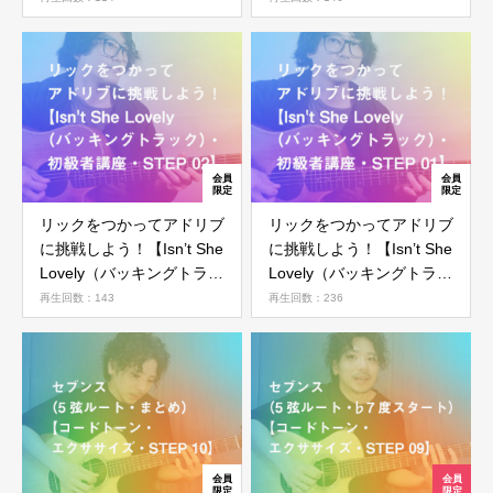
04】
03】
ログイン
リックをつかってアドリブ
リックをつかってアドリブ
に挑戦しよう！【Isn’t She
に挑戦しよう！【Isn’t She
Lovely（バッキングトラッ
Lovely（バッキングトラッ
ク）・初級者講座・STEP
ク）・初級者講座・STEP
再生回数：143
再生回数：236
02】
01】
ログイン情報を記憶する
パスワードを忘れた場合