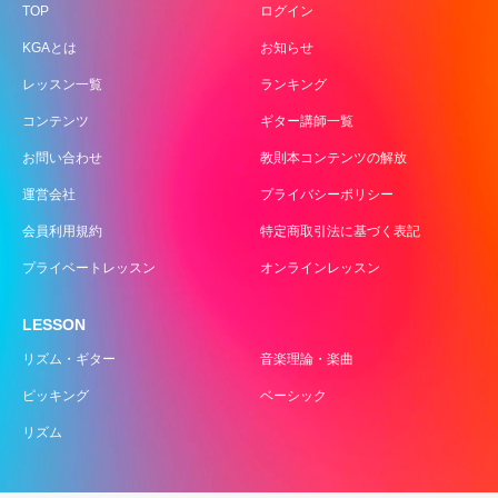
TOP
ログイン
KGAとは
お知らせ
レッスン一覧
ランキング
コンテンツ
ギター講師一覧
お問い合わせ
教則本コンテンツの解放
運営会社
プライバシーポリシー
会員利用規約
特定商取引法に基づく表記
プライベートレッスン
オンラインレッスン
LESSON
リズム・ギター
音楽理論・楽曲
ピッキング
ベーシック
リズム