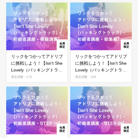
リックをつかってアドリブ
リックをつかってアドリブ
に挑戦しよう！【Isn’t She
に挑戦しよう！【Isn’t She
Lovely（バッキングトラッ
Lovely（バッキングトラッ
ク）・初級者講座・模範演
ク）・初級者講座・総集
再生回数：170
再生回数：100
奏】
編】