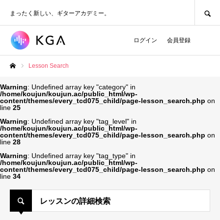
SEARCH
まったく新しい、ギターアカデミー。
ログイン
会員登録
Lesson Search
ホーム
Warning
: Undefined array key "category" in
/home/koujun/koujun.ac/public_html/wp-
content/themes/every_tcd075_child/page-lesson_search.php
on
line
25
Warning
: Undefined array key "tag_level" in
/home/koujun/koujun.ac/public_html/wp-
content/themes/every_tcd075_child/page-lesson_search.php
on
line
28
Warning
: Undefined array key "tag_type" in
/home/koujun/koujun.ac/public_html/wp-
content/themes/every_tcd075_child/page-lesson_search.php
on
line
34
レッスンの詳細検索