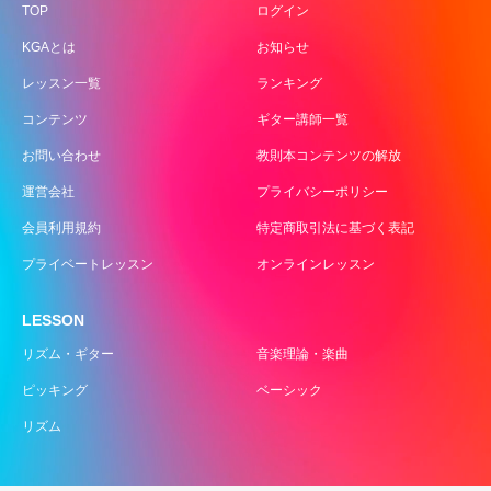
TOP
ログイン
KGAとは
お知らせ
レッスン一覧
ランキング
コンテンツ
ギター講師一覧
お問い合わせ
教則本コンテンツの解放
運営会社
プライバシーポリシー
会員利用規約
特定商取引法に基づく表記
プライベートレッスン
オンラインレッスン
LESSON
リズム・ギター
音楽理論・楽曲
ピッキング
ベーシック
リズム