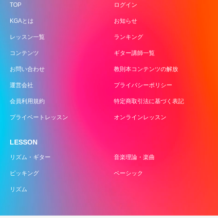
TOP
ログイン
KGAとは
お知らせ
レッスン一覧
ランキング
コンテンツ
ギター講師一覧
お問い合わせ
教則本コンテンツの解放
運営会社
プライバシーポリシー
会員利用規約
特定商取引法に基づく表記
プライベートレッスン
オンラインレッスン
LESSON
リズム・ギター
音楽理論・楽曲
ピッキング
ベーシック
リズム