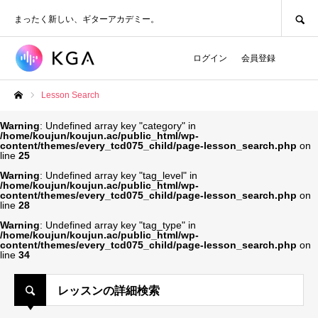
SEARCH
まったく新しい、ギターアカデミー。
ログイン
会員登録
Lesson Search
ホーム
Warning
: Undefined array key "category" in
/home/koujun/koujun.ac/public_html/wp-
content/themes/every_tcd075_child/page-lesson_search.php
on
line
25
Warning
: Undefined array key "tag_level" in
/home/koujun/koujun.ac/public_html/wp-
content/themes/every_tcd075_child/page-lesson_search.php
on
line
28
Warning
: Undefined array key "tag_type" in
/home/koujun/koujun.ac/public_html/wp-
content/themes/every_tcd075_child/page-lesson_search.php
on
line
34
レッスンの詳細検索