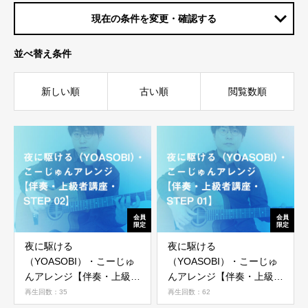
現在の条件を変更・確認する
並べ替え条件
新しい順
古い順
閲覧数順
夜に駆ける
夜に駆ける
（YOASOBI）・こーじゅ
（YOASOBI）・こーじゅ
んアレンジ【伴奏・上級者
んアレンジ【伴奏・上級者
講座・STEP 02】
講座・STEP 01】
再生回数：35
再生回数：62