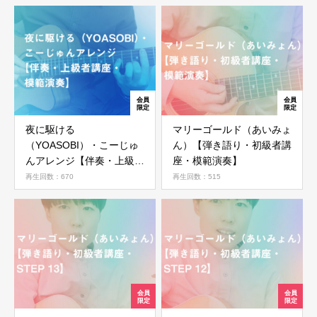
夜に駆ける
マリーゴールド（あいみょ
（YOASOBI）・こーじゅ
ん）【弾き語り・初級者講
んアレンジ【伴奏・上級者
座・模範演奏】
講座・模範演奏】
再生回数：670
再生回数：515