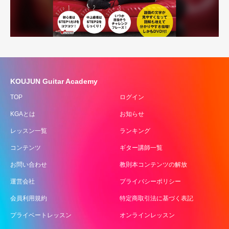
KOUJUN Guitar Academy
TOP
ログイン
KGAとは
お知らせ
レッスン一覧
ランキング
コンテンツ
ギター講師一覧
お問い合わせ
教則本コンテンツの解放
運営会社
プライバシーポリシー
会員利用規約
特定商取引法に基づく表記
プライベートレッスン
オンラインレッスン