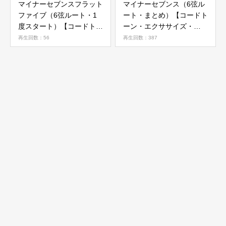
マイナーセブンスフラット
マイナーセブンス（6弦ル
ファイブ（6弦ルート・1
ート・まとめ）【コードト
度スタート）【コードトー
ーン・エクササイズ・
ン・エクササイズ・STEP
STEP 05】
再生回数：56
再生回数：387
06】