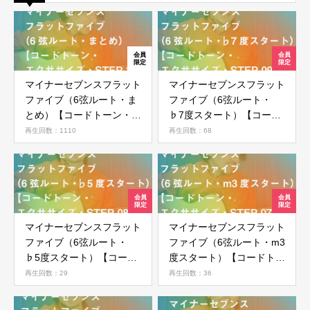
新規会員登録
マイナーセブンスフラット
マイナーセブンスフラット
ファイブ（6弦ルート・ま
ファイブ（6弦ルート・
とめ）【コードトーン・エ
♭7度スタート）【コード
クササイズ・STEP 10】
トーン・エクササイズ・
再生回数：1110
再生回数：68
STEP 09】
マイナーセブンスフラット
マイナーセブンスフラット
ファイブ（6弦ルート・
ファイブ（6弦ルート・m3
♭5度スタート）【コード
度スタート）【コードトー
トーン・エクササイズ・
ン・エクササイズ・STEP
再生回数：29
再生回数：36
STEP 08】
07】