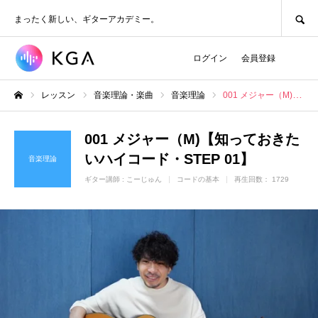
SEARCH
まったく新しい、ギターアカデミー。
ログイン
会員登録
レッスン
音楽理論・楽曲
音楽理論
001 メジャー（M)【知っておきたいハイコード・STEP 01】
ホーム
001 メジャー（M)【知っておきた
いハイコード・STEP 01】
音楽理論
ギター講師 :
こーじゅん
コードの基本
再生回数： 1729