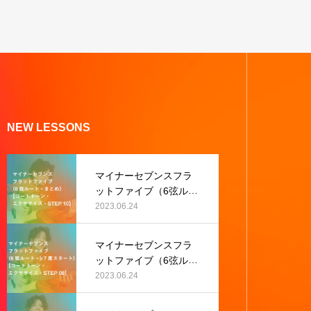
NEW LESSONS
マイナーセブンスフラ
ットファイブ（6弦ルー
ト・まとめ）【コード
2023.06.24
トーン・エクササイ
ズ・STEP 10】
マイナーセブンスフラ
ットファイブ（6弦ルー
ト・♭7度スタート）
2023.06.24
【コードトーン・エク
ササイズ・STEP 09】