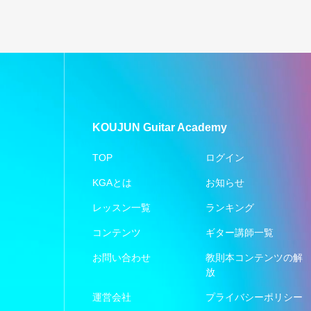
KOUJUN Guitar Academy
TOP
ログイン
KGAとは
お知らせ
レッスン一覧
ランキング
コンテンツ
ギター講師一覧
お問い合わせ
教則本コンテンツの解
放
運営会社
プライバシーポリシー