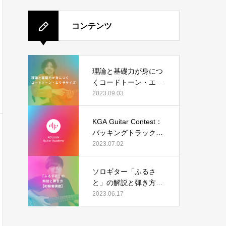
コンテンツ
理論と基礎力が身につ
くコードトーン・エク
ササイズ
2023.09.03
KGA Guitar Contest：
バッキングトラック（I
sn’t She Lovely）の結
2023.07.02
果発表
ソロギター「ふるさ
と」の解説と弾き方
【初級者講座】
2023.06.17