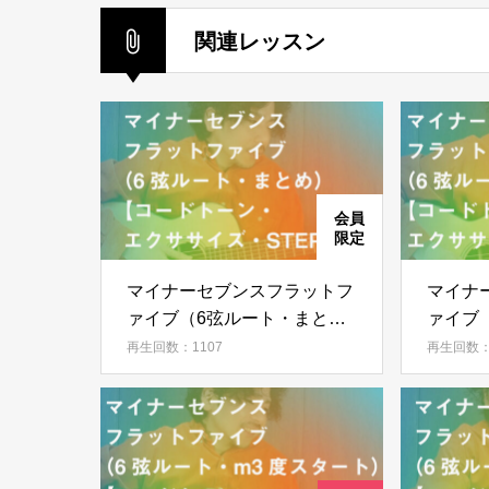
関連レッスン
マイナーセブンスフラットフ
マイナ
ァイブ（6弦ルート・まと
ァイブ
め）【コードトーン・エクサ
タート
再生回数：1107
再生回数：
サイズ・STEP 10】
クササイ