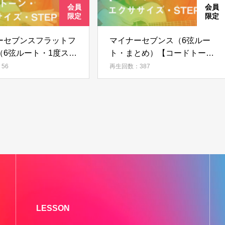
ーセブンスフラットフ
マイナーセブンス（6弦ルー
（6弦ルート・1度スタ
ト・まとめ）【コードトー
【コードトーン・エク
ン・エクササイズ・STEP
56
再生回数：387
・STEP 06】
05】
LESSON