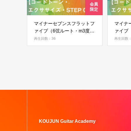
マイナーセブンスフラットフ
マイナ
ァイブ（6弦ルート・m3度ス
ァイブ
タート）【コードトーン・エ
ート）
再生回数：36
再生回数：
クササイズ・STEP 07】
ササイズ
KOUJUN Guitar Academy