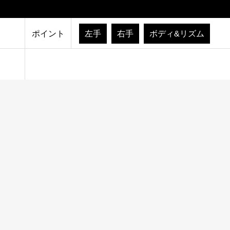
ポイント
左手
右手
ボディ&リズム