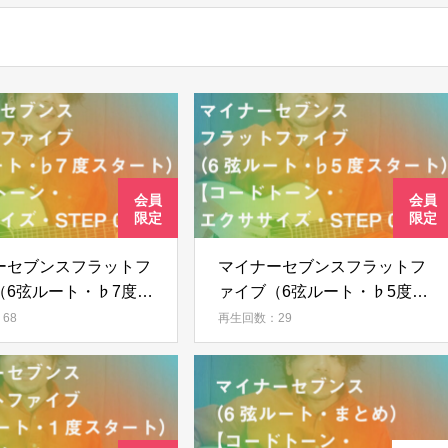
ーセブンスフラットフ
マイナーセブンスフラットフ
（6弦ルート・♭7度ス
ァイブ（6弦ルート・♭5度ス
）【コードトーン・エ
タート）【コードトーン・エ
68
再生回数：29
ズ・STEP 09】
クササイズ・STEP 08】