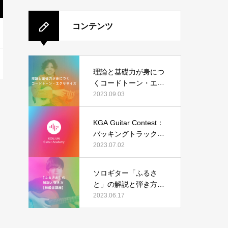
コンテンツ
理論と基礎力が身につ
くコードトーン・エク
ササイズ
2023.09.03
KGA Guitar Contest：
バッキングトラック（I
sn’t She Lovely）の結
2023.07.02
果発表
ソロギター「ふるさ
と」の解説と弾き方
【初級者講座】
2023.06.17