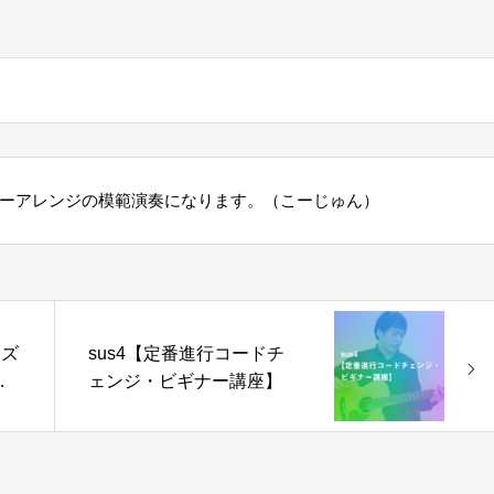
ターアレンジの模範演奏になります。（こーじゅん）
ーズ
sus4【定番進行コードチ
級
ェンジ・ビギナー講座】