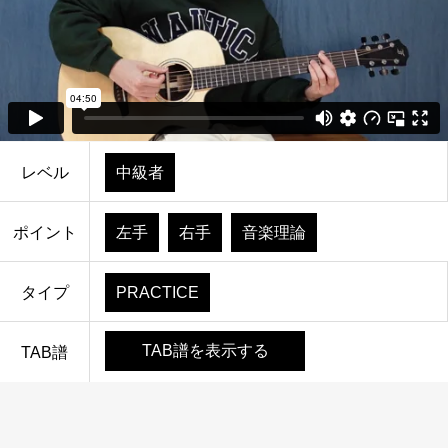
レベル
中級者
ポイント
左手
右手
音楽理論
タイプ
PRACTICE
TAB譜を表示する
TAB譜