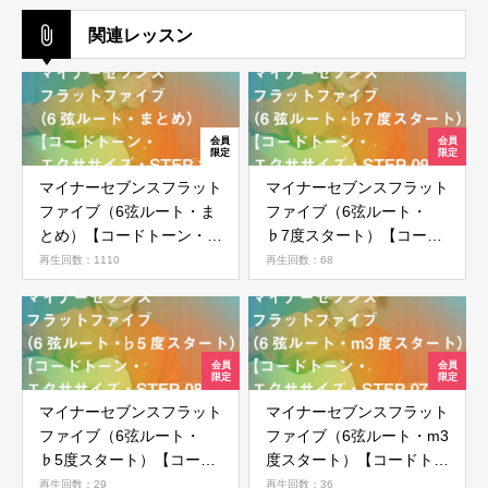
新規会員登録
関連レッスン
マイナーセブンスフラット
マイナーセブンスフラット
ファイブ（6弦ルート・ま
ファイブ（6弦ルート・
とめ）【コードトーン・エ
♭7度スタート）【コード
クササイズ・STEP 10】
トーン・エクササイズ・
再生回数：1110
再生回数：68
STEP 09】
マイナーセブンスフラット
マイナーセブンスフラット
ファイブ（6弦ルート・
ファイブ（6弦ルート・m3
♭5度スタート）【コード
度スタート）【コードトー
トーン・エクササイズ・
ン・エクササイズ・STEP
再生回数：29
再生回数：36