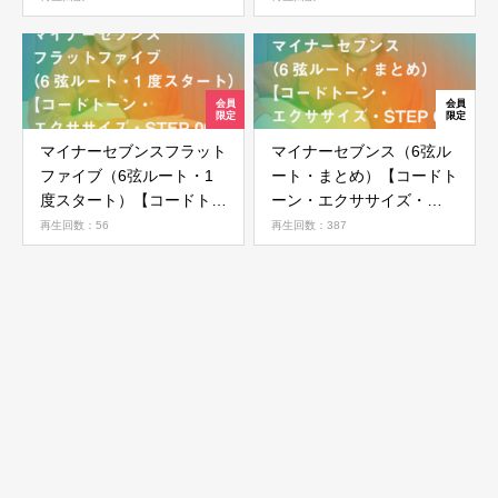
STEP 08】
07】
マイナーセブンスフラット
マイナーセブンス（6弦ル
ファイブ（6弦ルート・1
ート・まとめ）【コードト
度スタート）【コードトー
ーン・エクササイズ・
ン・エクササイズ・STEP
STEP 05】
再生回数：56
再生回数：387
06】