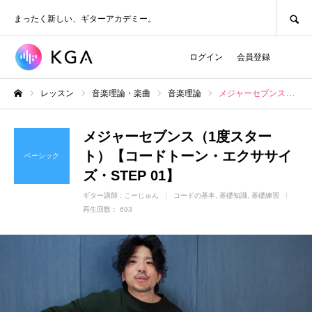
SEARCH
まったく新しい、ギターアカデミー。
ログイン
会員登録
レッスン
音楽理論・楽曲
音楽理論
メジャーセブンス（1度スタート）【コードトーン・エクササイズ・STEP 01】
ホーム
メジャーセブンス（1度スター
ト）【コードトーン・エクササイ
ベーシック
ズ・STEP 01】
ギター講師 :
こーじゅん
コードの基本
基礎知識
基礎練習
再生回数： 693