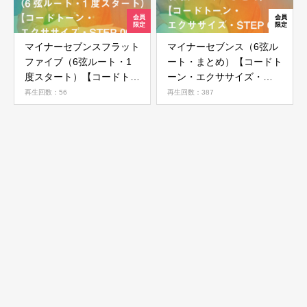
マイナーセブンスフラット
マイナーセブンス（6弦ル
ファイブ（6弦ルート・1
ート・まとめ）【コードト
度スタート）【コードトー
ーン・エクササイズ・
ン・エクササイズ・STEP
STEP 05】
再生回数：56
再生回数：387
06】