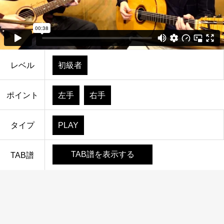
レベル
初級者
ポイント
左手
右手
タイプ
PLAY
TAB譜を表示する
TAB譜