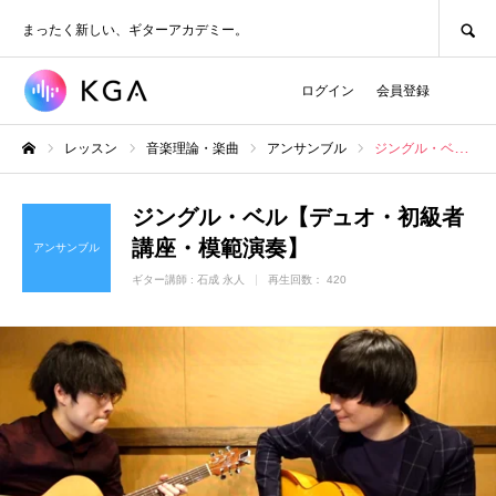
SEARCH
まったく新しい、ギターアカデミー。
ログイン
会員登録
レッスン
音楽理論・楽曲
アンサンブル
ジングル・ベル【デュオ・初級者講座・模範演奏】
ホーム
ジングル・ベル【デュオ・初級者
講座・模範演奏】
アンサンブル
ギター講師 :
石成 永人
再生回数： 420