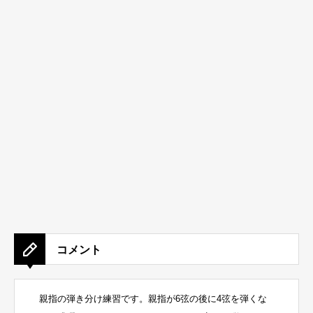
コメント
親指の弾き分け練習です。親指が6弦の後に4弦を弾くな