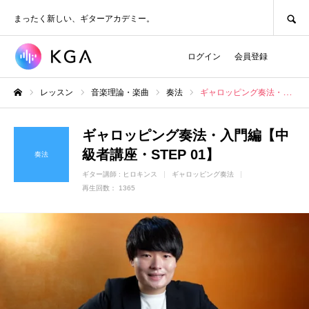
SEARCH
まったく新しい、ギターアカデミー。
ログイン
会員登録
レッスン
音楽理論・楽曲
奏法
ギャロッピング奏法・入門編【中級者講座・STEP 01】
ホーム
ギャロッピング奏法・入門編【中
級者講座・STEP 01】
奏法
ギター講師 :
ヒロキンス
ギャロッピング奏法
再生回数： 1365