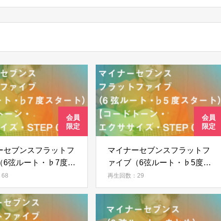
ーセブンスフラットフ
マイナーセブンスフラットフ
（6弦ルート・♭7度ス
ァイブ（6弦ルート・♭5度ス
）【コードトーン・エ
タート）【コードトーン・エ
68
再生回数：29
ズ・STEP 09】
クササイズ・STEP 08】