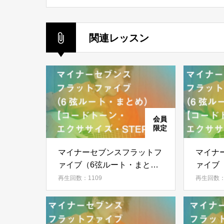
関連レッスン
マイナーセブンスフラットフ
マイナ
ァイブ（6弦ルート・まと
ァイブ
め）【コードトーン・エクサ
タート
再生回数：1109
再生回数：
サイズ・STEP 10】
クササイ