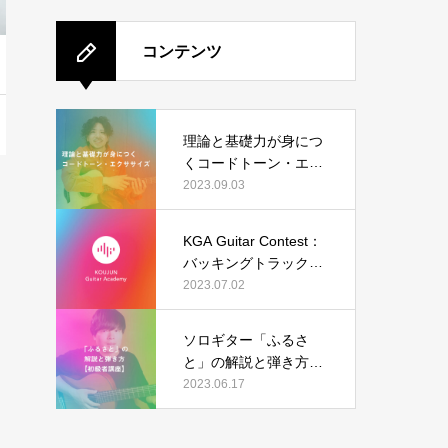
コンテンツ
理論と基礎力が身につ
くコードトーン・エク
ササイズ
2023.09.03
KGA Guitar Contest：
バッキングトラック（I
sn’t She Lovely）の結
2023.07.02
果発表
ソロギター「ふるさ
と」の解説と弾き方
【初級者講座】
2023.06.17