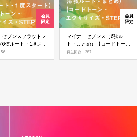
ーセブンスフラットフ
マイナーセブンス（6弦ルー
（6弦ルート・1度スタ
ト・まとめ）【コードトー
【コードトーン・エク
ン・エクササイズ・STEP
56
再生回数：387
・STEP 06】
05】