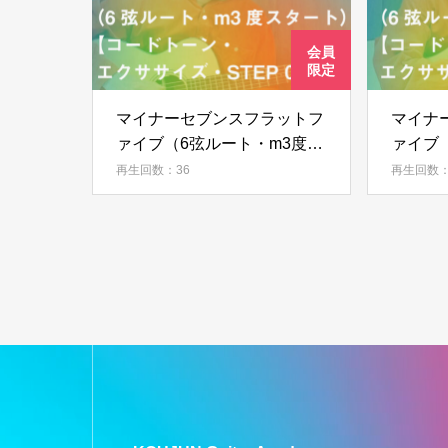
マイナーセブンスフラットフ
マイナ
ァイブ（6弦ルート・m3度ス
ァイブ
タート）【コードトーン・エ
ート）
再生回数：36
再生回数：
クササイズ・STEP 07】
ササイズ