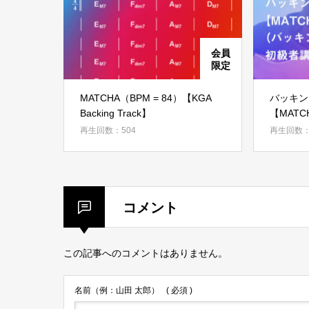
MATCHA（BPM = 84）【KGA
バッキン
Backing Track】
【MAT
ク）・初
再生回数：504
再生回数：
コメント
この記事へのコメントはありません。
名前（例：山田 太郎）
( 必須 )