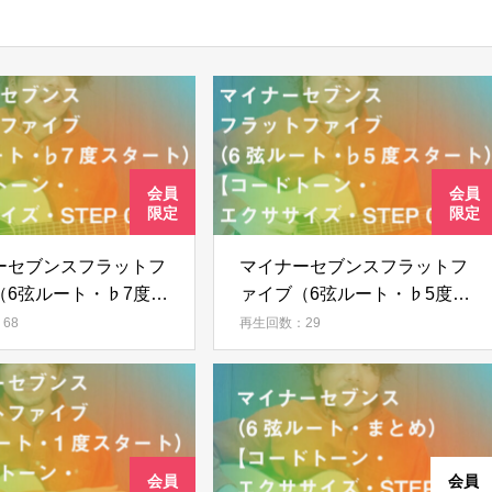
ーセブンスフラットフ
マイナーセブンスフラットフ
（6弦ルート・♭7度ス
ァイブ（6弦ルート・♭5度ス
）【コードトーン・エ
タート）【コードトーン・エ
68
再生回数：29
ズ・STEP 09】
クササイズ・STEP 08】