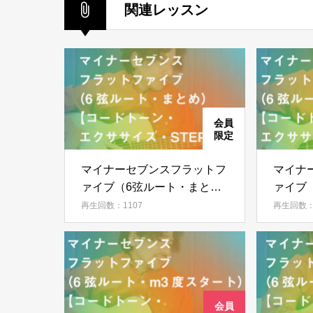
関連レッスン
マイナーセブンスフラットフ
マイナ
ァイブ（6弦ルート・まと
ァイブ
め）【コードトーン・エクサ
タート
再生回数：1107
再生回数：
サイズ・STEP 10】
クササイ