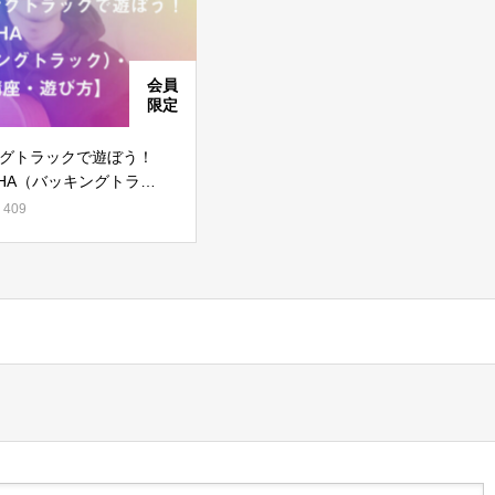
パスワードを忘れた場合
グトラックで遊ぼう！
CHA（バッキングトラッ
級者講座・遊び方】
409
会員ではない方は会員登録してください
新規会員登録