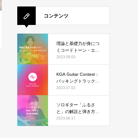
コンテンツ
理論と基礎力が身につ
くコードトーン・エク
ササイズ
2023.09.03
KGA Guitar Contest：
バッキングトラック（I
sn’t She Lovely）の結
2023.07.02
果発表
ソロギター「ふるさ
と」の解説と弾き方
【初級者講座】
2023.06.17