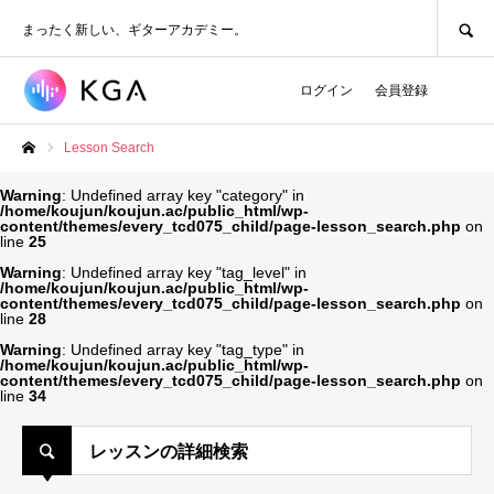
SEARCH
まったく新しい、ギターアカデミー。
ログイン
会員登録
Lesson Search
ホーム
Warning
: Undefined array key "category" in
/home/koujun/koujun.ac/public_html/wp-
content/themes/every_tcd075_child/page-lesson_search.php
on
line
25
Warning
: Undefined array key "tag_level" in
/home/koujun/koujun.ac/public_html/wp-
content/themes/every_tcd075_child/page-lesson_search.php
on
line
28
Warning
: Undefined array key "tag_type" in
/home/koujun/koujun.ac/public_html/wp-
content/themes/every_tcd075_child/page-lesson_search.php
on
line
34
レッスンの詳細検索