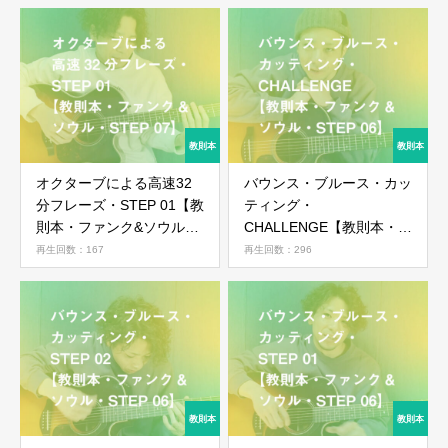
オクターブによる高速32
バウンス・ブルース・カッ
分フレーズ・STEP 01【教
ティング・
則本・ファンク&ソウル・
CHALLENGE【教則本・フ
STEP 07】
ァンク&ソウル・STEP
再生回数：167
再生回数：296
06】