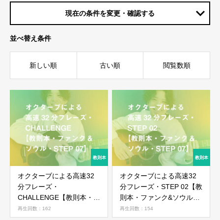
現在の条件を変更・確認する
並べ替え条件
新しい順
古い順
閲覧数順
オクターブによる高速32
オクターブによる高速32
分フレーズ・
分フレーズ・STEP 02【教
CHALLENGE【教則本・フ
則本・ファンク&ソウル・
ァンク&ソウル・STEP
STEP 07】
再生回数：162
再生回数：154
07】