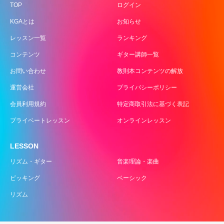
TOP
ログイン
KGAとは
お知らせ
レッスン一覧
ランキング
コンテンツ
ギター講師一覧
お問い合わせ
教則本コンテンツの解放
運営会社
プライバシーポリシー
会員利用規約
特定商取引法に基づく表記
プライベートレッスン
オンラインレッスン
LESSON
リズム・ギター
音楽理論・楽曲
ピッキング
ベーシック
リズム