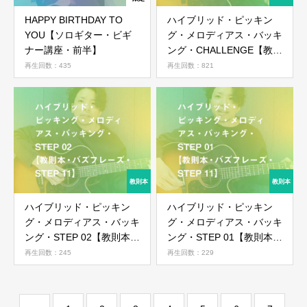
HAPPY BIRTHDAY TO
ハイブリッド・ピッキン
会員ではない方は会員登録してください
YOU【ソロギター・ビギ
グ・メロディアス・バッキ
ナー講座・前半】
ング・CHALLENGE【教則
本・バズフレーズ・STEP
再生回数：435
再生回数：821
新規会員登録
11】
ハイブリッド・ピッキン
ハイブリッド・ピッキン
グ・メロディアス・バッキ
グ・メロディアス・バッキ
ング・STEP 02【教則本・
ング・STEP 01【教則本・
バズフレーズ・STEP 11】
バズフレーズ・STEP 11】
再生回数：245
再生回数：229