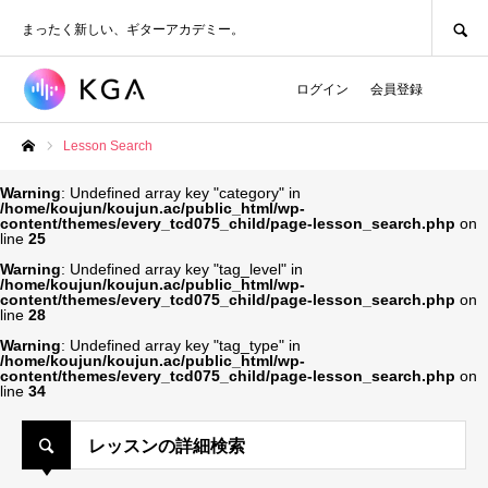
SEARCH
まったく新しい、ギターアカデミー。
ログイン
会員登録
Lesson Search
ホーム
Warning
: Undefined array key "category" in
/home/koujun/koujun.ac/public_html/wp-
content/themes/every_tcd075_child/page-lesson_search.php
on
line
25
Warning
: Undefined array key "tag_level" in
/home/koujun/koujun.ac/public_html/wp-
content/themes/every_tcd075_child/page-lesson_search.php
on
line
28
Warning
: Undefined array key "tag_type" in
/home/koujun/koujun.ac/public_html/wp-
content/themes/every_tcd075_child/page-lesson_search.php
on
line
34
レッスンの詳細検索