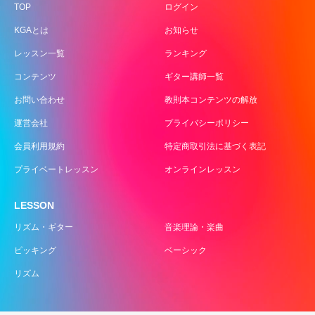
TOP
ログイン
KGAとは
お知らせ
レッスン一覧
ランキング
コンテンツ
ギター講師一覧
お問い合わせ
教則本コンテンツの解放
運営会社
プライバシーポリシー
会員利用規約
特定商取引法に基づく表記
プライベートレッスン
オンラインレッスン
LESSON
リズム・ギター
音楽理論・楽曲
ピッキング
ベーシック
リズム