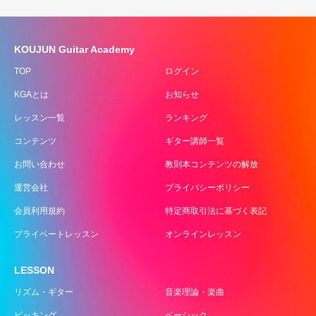
KOUJUN Guitar Academy
TOP
ログイン
KGAとは
お知らせ
レッスン一覧
ランキング
コンテンツ
ギター講師一覧
お問い合わせ
教則本コンテンツの解放
運営会社
プライバシーポリシー
会員利用規約
特定商取引法に基づく表記
プライベートレッスン
オンラインレッスン
LESSON
リズム・ギター
音楽理論・楽曲
ピッキング
ベーシック