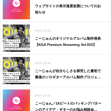
ウェブサイトの表示速度改善についてのお
知らせ
2023.12.19
こーじゅんのオリジナルアルバム制作発表
【KGA Premium Streaming Vol.023】
2023.10.29
こーじゅんが自分らしさを探究した最初で
ログイン
最後のソロギターアルバム制作プロジェク
トを「CAMPFIRE」でクラウドファンディ
ング開始
2023.10.22
こーじゅん／16ビートのバッキングパター
ンのアイデア・ギターのお悩み相談会