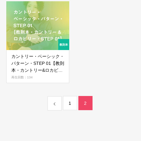
ログイン
カントリー・ベーシック・
パターン・STEP 01【教則
本・カントリー&ロカビリ
ー・STEP 01】
再生回数：134
ログイン情報を記憶する
1
2
パスワードを忘れた場合