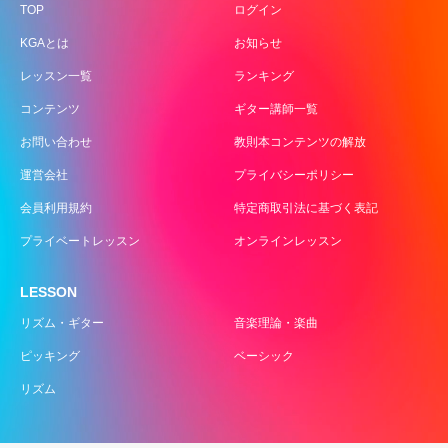
TOP
ログイン
KGAとは
お知らせ
レッスン一覧
ランキング
コンテンツ
ギター講師一覧
お問い合わせ
教則本コンテンツの解放
運営会社
プライバシーポリシー
会員利用規約
特定商取引法に基づく表記
プライベートレッスン
オンラインレッスン
LESSON
リズム・ギター
音楽理論・楽曲
ピッキング
ベーシック
リズム