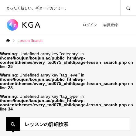
SEARCH
まったく新しい、ギターアカデミー。
ログイン
会員登録
Lesson Search
ホーム
Warning
: Undefined array key "category" in
/home/koujun/koujun.ac/public_html/wp-
content/themes/every_tcd075_child/page-lesson_search.php
on
line
25
Warning
: Undefined array key "tag_level" in
/home/koujun/koujun.ac/public_html/wp-
content/themes/every_tcd075_child/page-lesson_search.php
on
line
28
Warning
: Undefined array key "tag_type" in
/home/koujun/koujun.ac/public_html/wp-
content/themes/every_tcd075_child/page-lesson_search.php
on
line
34
レッスンの詳細検索