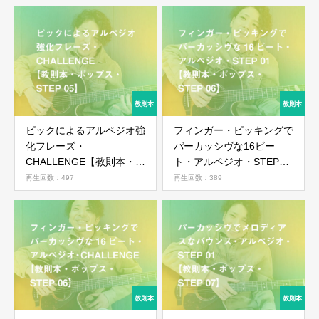
ピックによるアルペジオ強
フィンガー・ピッキングで
化フレーズ・
パーカッシヴな16ビー
CHALLENGE【教則本・ポ
ト・アルペジオ・STEP
ップス・STEP 05】
01【教則本・ポップス・
再生回数：497
再生回数：389
STEP 06】