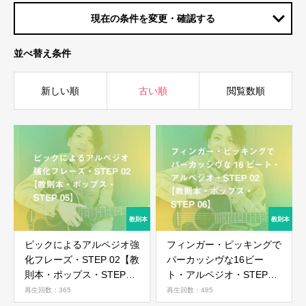
現在の条件を変更・確認する
並べ替え条件
新しい順
古い順
閲覧数順
ピックによるアルペジオ強
フィンガー・ピッキングで
化フレーズ・STEP 02【教
パーカッシヴな16ビー
則本・ポップス・STEP
ト・アルペジオ・STEP
05】
02【教則本・ポップス・
再生回数：365
再生回数：485
STEP 06】