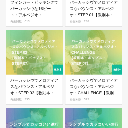
フィンガー・ピッキングで
パーカッシヴでメロディア
パーカッシヴな16ビー
スなバウンス・アルペジ
ト・アルペジオ・
オ・STEP 01【教則本・ポ
CHALLENGE【教則本・ポ
ップス・STEP 07】
再生回数：613
再生回数：288
ップス・STEP 06】
パーカッシヴでメロディア
パーカッシヴでメロディア
スなバウンス・アルペジ
スなバウンス・アルペジ
オ・STEP 02【教則本・ポ
オ・CHALLENGE【教則
ップス・STEP 07】
本・ポップス・STEP 07】
再生回数：335
再生回数：593