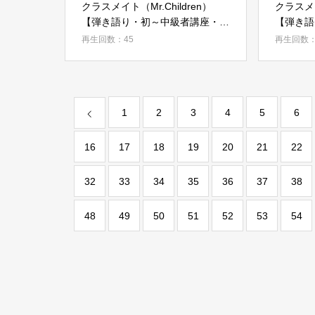
クラスメイト（Mr.Children）
クラスメイ
【弾き語り・初～中級者講座・サ
【弾き語
ビ コード・STEP 05】
ビ フィ
再生回数：45
再生回数：
06】
1
2
3
4
5
6
16
17
18
19
20
21
22
32
33
34
35
36
37
38
48
49
50
51
52
53
54