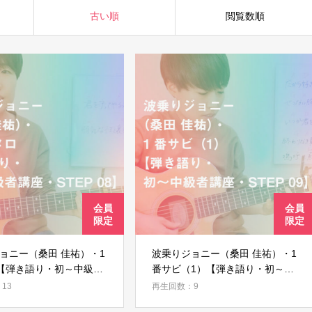
古い順
閲覧数順
ョニー（桑田 佳祐）・1
波乗りジョニー（桑田 佳祐）・1
【弾き語り・初～中級者
番サビ（1）【弾き語り・初～中
EP 08】
級者講座・STEP 09】
13
再生回数：9