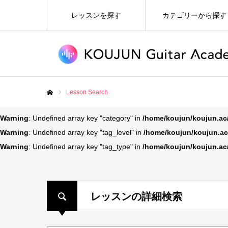
レッスンを探す
カテゴリーから探す
Lesson Search
ホーム
Warning
: Undefined array key "category" in
/home/koujun/koujun.ac
Warning
: Undefined array key "tag_level" in
/home/koujun/koujun.ac
Warning
: Undefined array key "tag_type" in
/home/koujun/koujun.ac
レッスンの詳細検索