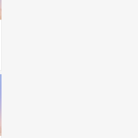
無料でレッスンをお楽しみください！
フリーレッスン
大人のためのギター教室
KGA Studio
ギターの魅力を引き出す、
オンラインレッスン。
KGA Online Studio