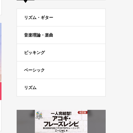
コンテンツ
理論と基礎力が身につ
くコードトーン・エク
ササイズ
2023.09.03
KGA Guitar Contest：
バッキングトラック（I
sn’t She Lovely）の結
2023.07.02
果発表
ソロギター「ふるさ
と」の解説と弾き方