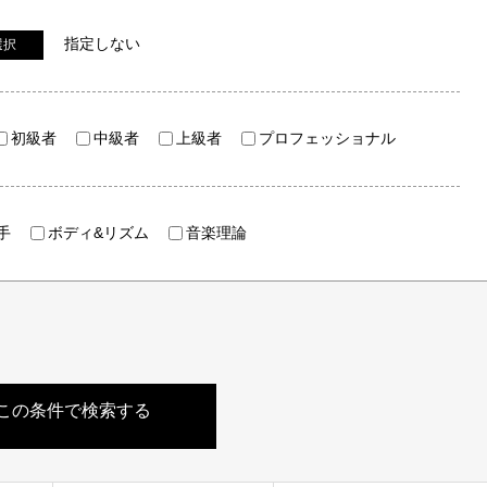
指定しない
選択
初級者
中級者
上級者
プロフェッショナル
手
ボディ&リズム
音楽理論
この条件で検索する