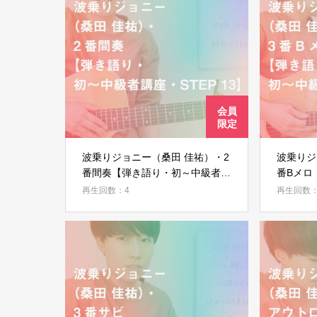
波乗りジョニー（桑田 佳祐）・2
波乗りジ
番間奏【弾き語り・初～中級者講
番Bメロ
座・STEP 13】
中級者講座
再生回数：4
再生回数：