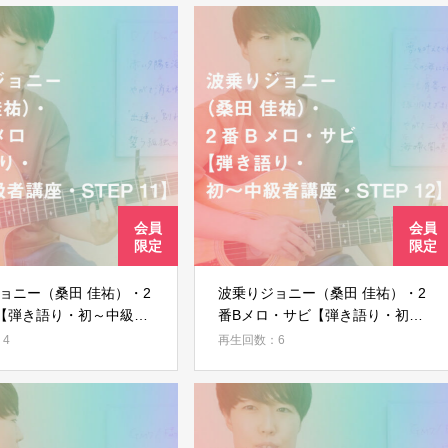
ョニー（桑田 佳祐）・2
波乗りジョニー（桑田 佳祐）・2
【弾き語り・初～中級者
番Bメロ・サビ【弾き語り・初～
EP 11】
中級者講座・STEP 12】
4
再生回数：6