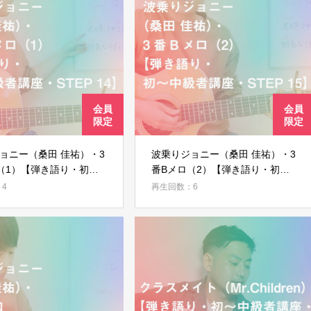
ログイン
ョニー（桑田 佳祐）・3
波乗りジョニー（桑田 佳祐）・3
（1）【弾き語り・初～
番Bメロ（2）【弾き語り・初～
・STEP 14】
中級者講座・STEP 15】
4
再生回数：6
ログイン情報を記憶する
パスワードを忘れた場合