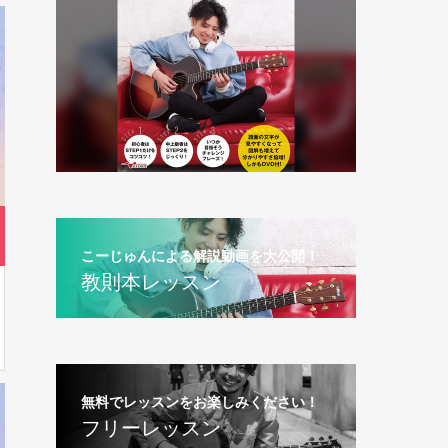
【初級者講座】
2023.06.17
カテゴリー
リズム・ギター
音楽理論・楽曲
ピッキング
ベーシック
リズム