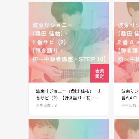
波乗りジョニー（桑田 佳祐）・1
波乗りジ
番サビ（2）【弾き語り・初～中
番Aメロ
級者講座・STEP 10】
講座・ST
再生回数：8
再生回数：