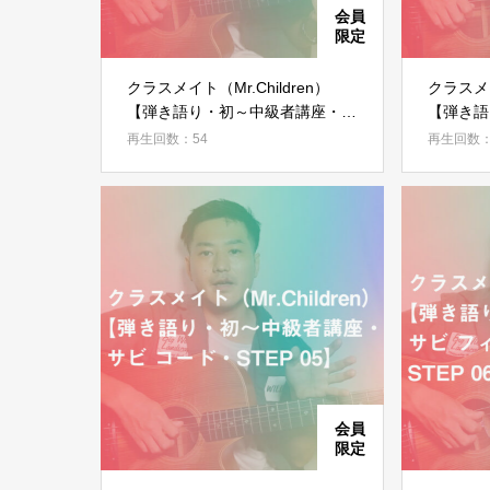
クラスメイト（Mr.Children）
クラスメイ
【弾き語り・初～中級者講座・A
【弾き語
メロ フィンガーピッキング・
メロ コー
再生回数：54
再生回数：
STEP 02】