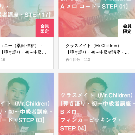
会員ではない方は会員登録してください
ョニー（桑田 佳祐）・
クラスメイト（Mr.Children）
【弾き語り・初～中級者
【弾き語り・初～中級者講座・A
新規会員登録
EP 17】
メロ コード・STEP 01】
16
再生回数：113