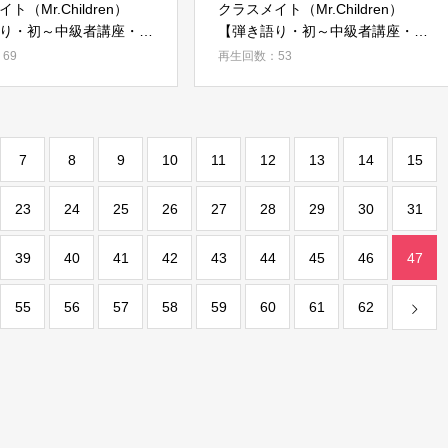
ト（Mr.Children）
クラスメイト（Mr.Children）
り・初～中級者講座・サ
【弾き語り・初～中級者講座・間
ンガーピッキング・STEP
奏・STEP 07】
69
再生回数：53
7
8
9
10
11
12
13
14
15
23
24
25
26
27
28
29
30
31
39
40
41
42
43
44
45
46
47
55
56
57
58
59
60
61
62