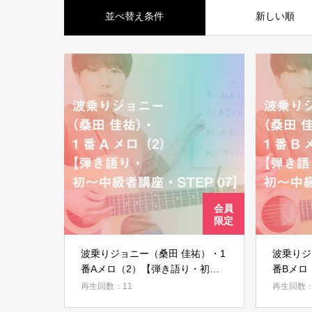
並べ替え条件
新しい順
波乗りジョニー（桑田 佳祐）・1
波乗りジ
番Aメロ（2）【弾き語り・初～
番Bメロ
中級者講座・STEP 07】
講座・ST
再生回数：11
再生回数：