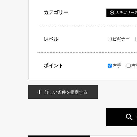
カテゴリー
add_circle_outline
カテゴリー
レベル
ビギナー
ポイント
左手
右
詳しい条件を指定する