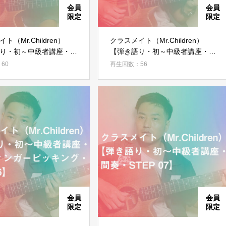
ト（Mr.Children）
クラスメイト（Mr.Children）
り・初～中級者講座・B
【弾き語り・初～中級者講座・B
ド・STEP 03】
メロ フィンガーピッキング・
60
再生回数：56
STEP 04】