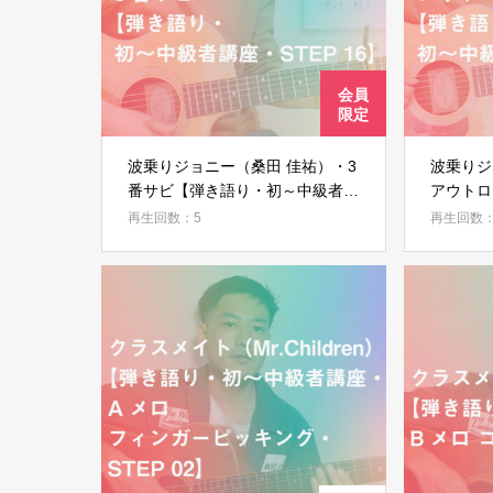
波乗りジョニー（桑田 佳祐）・3
波乗りジ
番サビ【弾き語り・初～中級者講
アウトロ
座・STEP 16】
講座・ST
再生回数：5
再生回数：