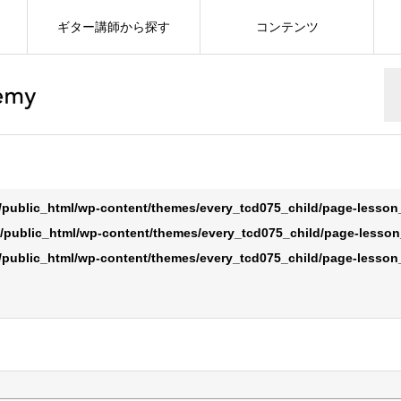
ギター講師から探す
コンテンツ
/public_html/wp-content/themes/every_tcd075_child/page-lesso
/public_html/wp-content/themes/every_tcd075_child/page-lesso
/public_html/wp-content/themes/every_tcd075_child/page-lesso