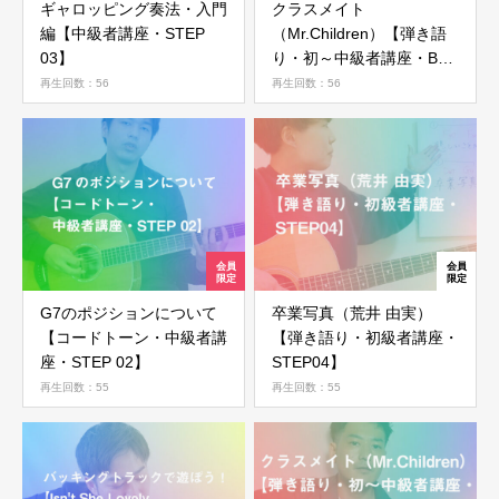
ギャロッピング奏法・入門
クラスメイト
編【中級者講座・STEP
（Mr.Children）【弾き語
03】
り・初～中級者講座・Bメ
ロ フィンガーピッキン
再生回数：56
再生回数：56
グ・STEP 04】
G7のポジションについて
卒業写真（荒井 由実）
【コードトーン・中級者講
【弾き語り・初級者講座・
座・STEP 02】
STEP04】
再生回数：55
再生回数：55