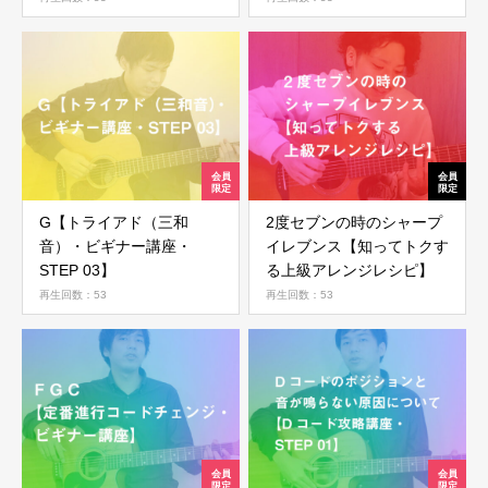
ログイン
G【トライアド（三和
2度セブンの時のシャープ
音）・ビギナー講座・
イレブンス【知ってトクす
STEP 03】
る上級アレンジレシピ】
再生回数：53
再生回数：53
ログイン情報を記憶する
パスワードを忘れた場合