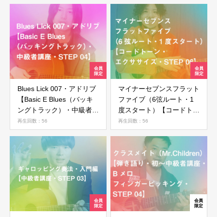
Blues Lick 007・アドリブ
マイナーセブンスフラット
【Basic E Blues（バッキ
ファイブ（6弦ルート・1
ングトラック）・中級者講
度スタート）【コードトー
座・STEP 04】
ン・エクササイズ・STEP
再生回数：56
再生回数：56
06】