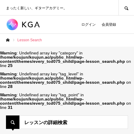
SEARCH
まったく新しい、ギターアカデミー。
ログイン
会員登録
Lesson Search
ホーム
Warning
: Undefined array key "category" in
/home/koujun/koujun.ac/public_html/wp-
content/themes/every_tcd075_child/page-lesson_search.php
on
line
25
Warning
: Undefined array key "tag_level" in
/home/koujun/koujun.ac/public_html/wp-
content/themes/every_tcd075_child/page-lesson_search.php
on
line
28
Warning
: Undefined array key "tag_point" in
/home/koujun/koujun.ac/public_html/wp-
content/themes/every_tcd075_child/page-lesson_search.php
on
line
31
レッスンの詳細検索