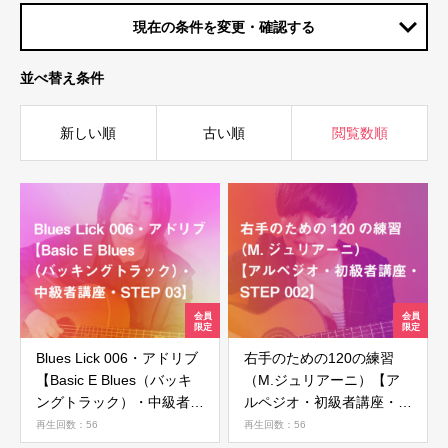
現在の条件を変更・確認する
並べ替え条件
新しい順
古い順
閲覧数順
Blues Lick 006・アドリブ
右手のための120の練習
【Basic E Blues（バッキ
（M.ジュリアーニ）【ア
ングトラック）・中級者講
ルペジオ・初級者講座・
座・STEP 03】
STEP 002】
再生回数：56
再生回数：56