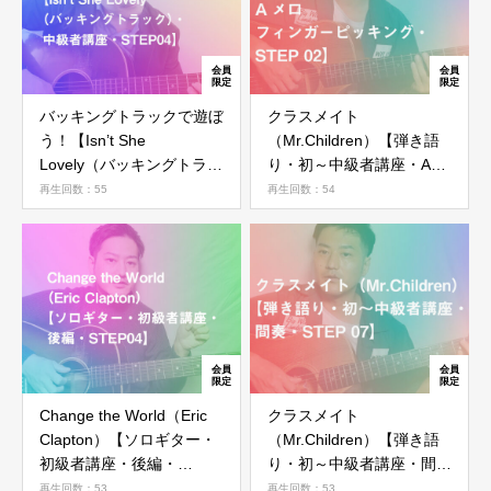
バッキングトラックで遊ぼ
クラスメイト
う！【Isn’t She
（Mr.Children）【弾き語
Lovely（バッキングトラッ
り・初～中級者講座・Aメ
ク）・中級者講座・
ロ フィンガーピッキン
再生回数：55
再生回数：54
STEP04】
グ・STEP 02】
Change the World（Eric
クラスメイト
Clapton）【ソロギター・
（Mr.Children）【弾き語
初級者講座・後編・
り・初～中級者講座・間
STEP04】
奏・STEP 07】
再生回数：53
再生回数：53