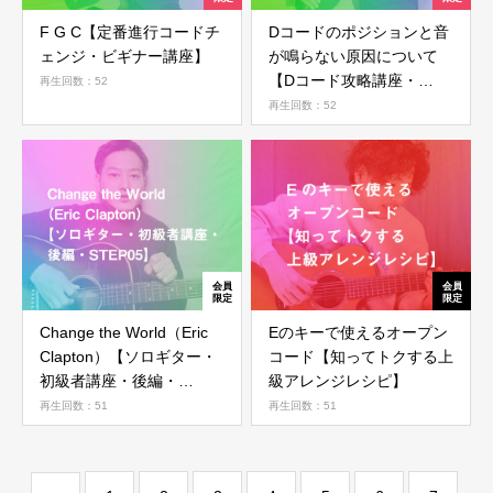
F G C【定番進行コードチ
Dコードのポジションと音
会員ではない方は会員登録してください
ェンジ・ビギナー講座】
が鳴らない原因について
【Dコード攻略講座・
再生回数：52
STEP 01】
再生回数：52
新規会員登録
Change the World（Eric
Eのキーで使えるオープン
Clapton）【ソロギター・
コード【知ってトクする上
初級者講座・後編・
級アレンジレシピ】
STEP05】
再生回数：51
再生回数：51