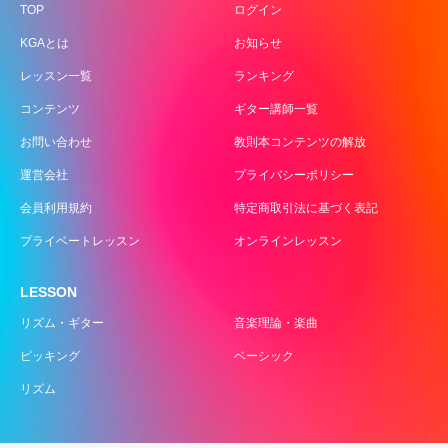
TOP
ログイン
KGAとは
お知らせ
レッスン一覧
ランキング
コンテンツ
ギター講師一覧
お問い合わせ
教則本コンテンツの解放
運営会社
プライバシーポリシー
会員利用規約
特定商取引法に基づく表記
プライベートレッスン
オンラインレッスン
LESSON
リズム・ギター
音楽理論・楽曲
ピッキング
ベーシック
リズム