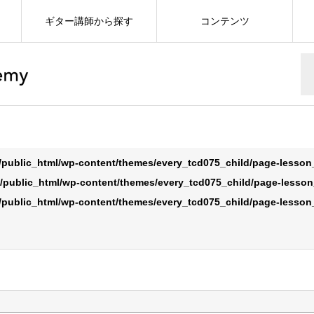
ギター講師から探す
コンテンツ
/public_html/wp-content/themes/every_tcd075_child/page-lesso
/public_html/wp-content/themes/every_tcd075_child/page-lesso
/public_html/wp-content/themes/every_tcd075_child/page-lesso