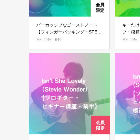
パーカッシブなゴーストノート
キーだけ
【フィンガーバッキング・STEP
ブ・模範
02】
再生回数：640
再生回数：