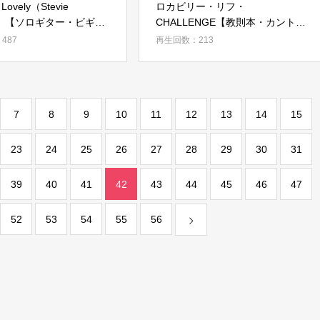
e Lovely（Stevie
ロカビリー・リフ・
er）【ソロギター・ビギナ
CHALLENGE【教則本・カントリ
模範演奏】
ー&ロカビリー・STEP 09】
487
再生回数：213
7
8
9
10
11
12
13
14
15
23
24
25
26
27
28
29
30
31
39
40
41
42
43
44
45
46
47
52
53
54
55
56