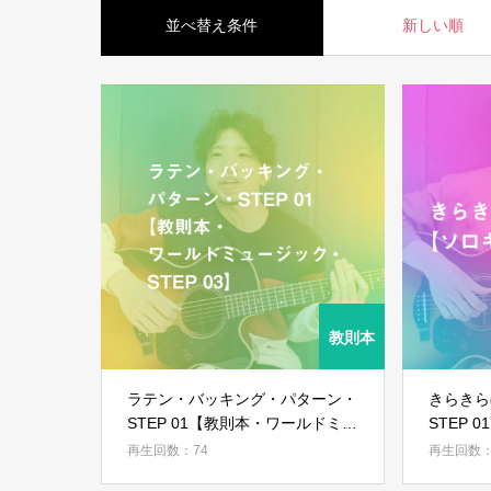
並べ替え条件
新しい順
ラテン・バッキング・パターン・
きらきら
STEP 01【教則本・ワールドミュ
STEP 0
ージック・STEP 03】
再生回数：74
再生回数：