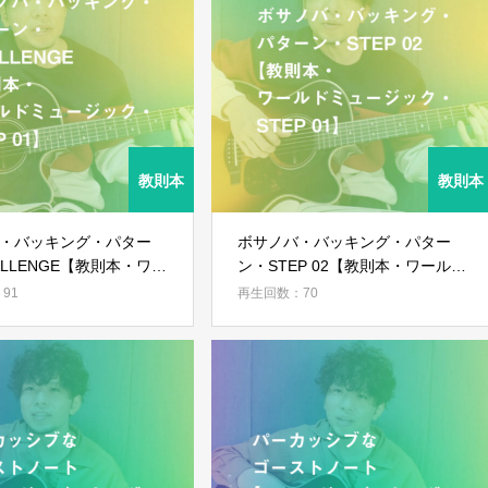
ログイン
・バッキング・パター
ボサノバ・バッキング・パター
ALLENGE【教則本・ワー
ン・STEP 02【教則本・ワールド
ージック・STEP 01】
ミュージック・STEP 01】
91
再生回数：70
ログイン情報を記憶する
パスワードを忘れた場合