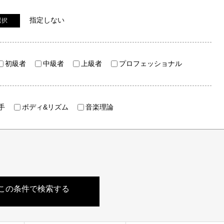
指定しない
選択
初級者
中級者
上級者
プロフェッショナル
手
ボディ&リズム
音楽理論
この条件で検索する