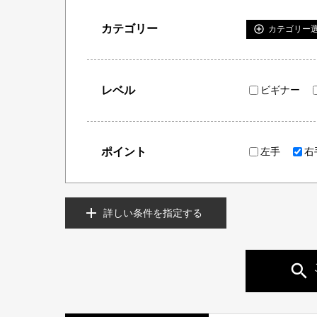
カテゴリー
add_circle_outline
カテゴリー
レベル
ビギナー
ポイント
左手
右
詳しい条件を指定する