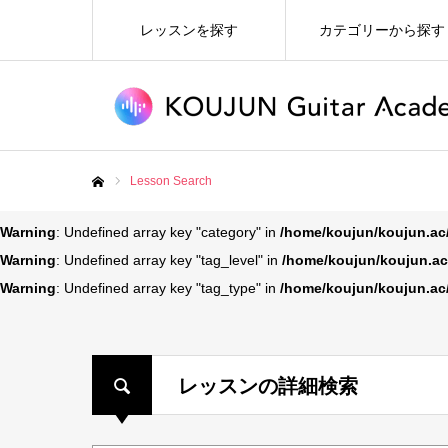
レッスンを探す
カテゴリーから探す
Lesson Search
ホーム
Warning
: Undefined array key "category" in
/home/koujun/koujun.ac
Warning
: Undefined array key "tag_level" in
/home/koujun/koujun.ac
Warning
: Undefined array key "tag_type" in
/home/koujun/koujun.ac
レッスンの詳細検索