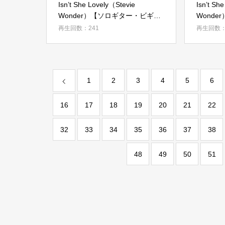
Isn’t She Lovely（Stevie
Isn’t Sh
Wonder）【ソロギター・ビギナ
Wond
ー講座・前半】
ー講座・
再生回数：241
再生回数：
1
2
3
4
5
6
16
17
18
19
20
21
22
32
33
34
35
36
37
38
48
49
50
51