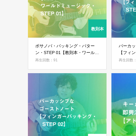
ボサノバ・バッキング・パター
パーカ
ン・STEP 01【教則本・ワールド
【フィン
ミュージック・STEP 01】
03】
再生回数：91
再生回数：