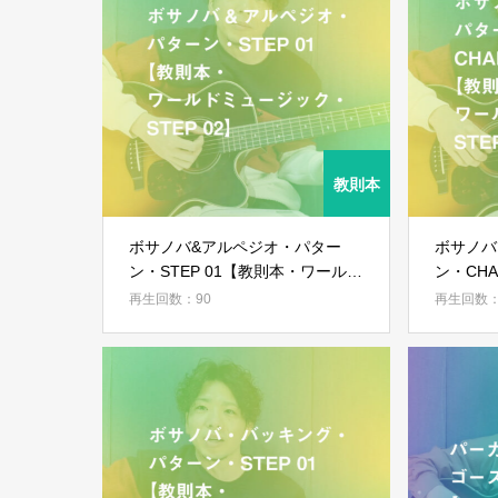
ボサノバ&アルペジオ・パター
ボサノバ
ン・STEP 01【教則本・ワールド
ン・CH
ミュージック・STEP 02】
ルドミュ
再生回数：90
再生回数：