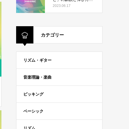
【初級者講座】
2023.06.17
カテゴリー
リズム・ギター
音楽理論・楽曲
ピッキング
ベーシック
リズム