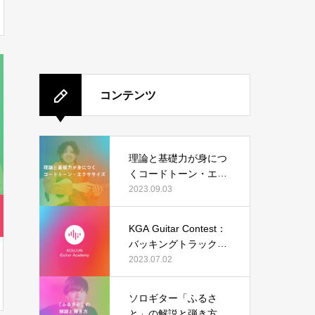
コンテンツ
理論と基礎力が身につ
くコードトーン・エク
ササイズ
2023.09.03
KGA Guitar Contest：
バッキングトラック（I
sn’t She Lovely）の結
2023.07.02
果発表
ソロギター「ふるさ
と」の解説と弾き方