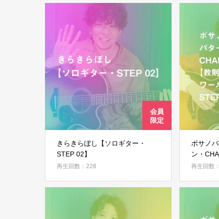
きらきらぼし【ソロギター・
ボサノバ
STEP 02】
ン・CH
ルドミュ
再生回数：228
再生回数：