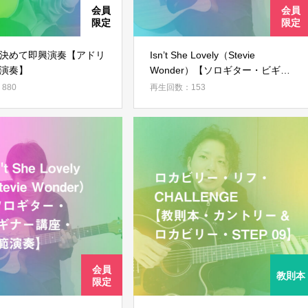
決めて即興演奏【アドリ
Isn’t She Lovely（Stevie
演奏】
Wonder）【ソロギター・ビギナ
ー講座・後半】
880
再生回数：153