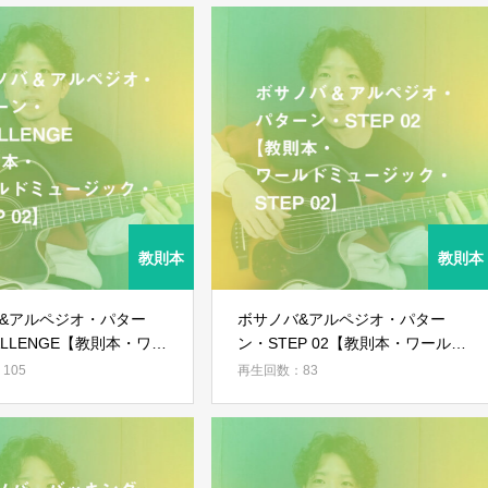
&アルペジオ・パター
ボサノバ&アルペジオ・パター
ALLENGE【教則本・ワー
ン・STEP 02【教則本・ワールド
ージック・STEP 02】
ミュージック・STEP 02】
105
再生回数：83