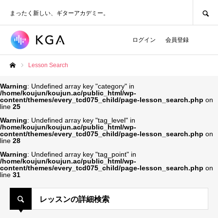
SEARCH
まったく新しい、ギターアカデミー。
ログイン
会員登録
Lesson Search
ホーム
Warning
: Undefined array key "category" in
/home/koujun/koujun.ac/public_html/wp-
content/themes/every_tcd075_child/page-lesson_search.php
on
line
25
Warning
: Undefined array key "tag_level" in
/home/koujun/koujun.ac/public_html/wp-
content/themes/every_tcd075_child/page-lesson_search.php
on
line
28
Warning
: Undefined array key "tag_point" in
/home/koujun/koujun.ac/public_html/wp-
content/themes/every_tcd075_child/page-lesson_search.php
on
line
31
レッスンの詳細検索