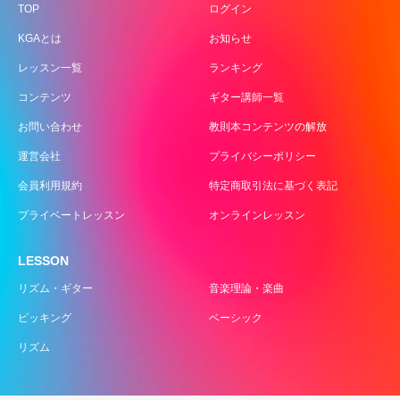
TOP
ログイン
KGAとは
お知らせ
レッスン一覧
ランキング
コンテンツ
ギター講師一覧
お問い合わせ
教則本コンテンツの解放
運営会社
プライバシーポリシー
会員利用規約
特定商取引法に基づく表記
プライベートレッスン
オンラインレッスン
LESSON
リズム・ギター
音楽理論・楽曲
ピッキング
ベーシック
リズム