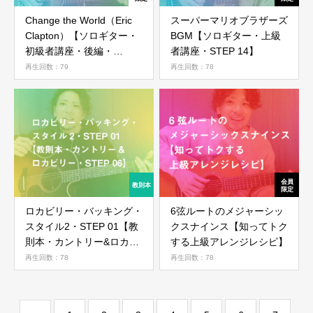
Change the World（Eric
スーパーマリオブラザーズ
会員ではない方は会員登録してください
Clapton）【ソロギター・
BGM【ソロギター・上級
初級者講座・後編・
者講座・STEP 14】
STEP02】
再生回数：79
再生回数：78
新規会員登録
ロカビリー・バッキング・
6弦ルートのメジャーシッ
スタイル2・STEP 01【教
クスナインス【知ってトク
則本・カントリー&ロカビ
する上級アレンジレシピ】
リー・STEP 06】
再生回数：78
再生回数：78