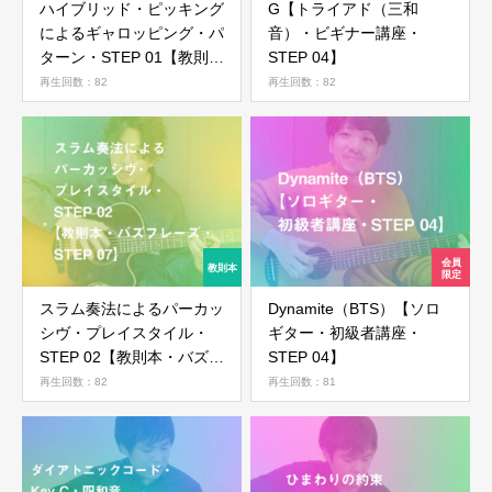
ハイブリッド・ピッキング
G【トライアド（三和
によるギャロッピング・パ
音）・ビギナー講座・
ターン・STEP 01【教則
STEP 04】
本・カントリー&ロカビリ
再生回数：82
再生回数：82
ー・STEP 03】
スラム奏法によるパーカッ
Dynamite（BTS）【ソロ
シヴ・プレイスタイル・
ギター・初級者講座・
STEP 02【教則本・バズフ
STEP 04】
レーズ・STEP 07】
再生回数：82
再生回数：81