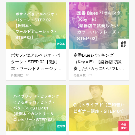
ボサノバ&アルペジオ・パ
定番Bluesバッキング
ターン・STEP 02【教則
（Key＝E）【楽器店で試
本・ワールドミュージッ
奏したいカッコいいフレー
ク・STEP 02】
ズ・STEP 02】
再生回数：83
再生回数：82