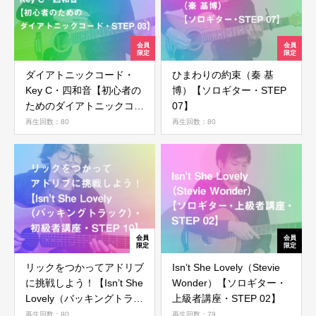
ダイアトニックコード・
ひまわりの約束（秦 基
Key C・四和音【初心者の
博）【ソロギター・STEP
ためのダイアトニックコー
07】
ド・STEP 03】
再生回数：80
再生回数：80
リックをつかってアドリブ
Isn’t She Lovely（Stevie
に挑戦しよう！【Isn’t She
Wonder）【ソロギター・
Lovely（バッキングトラッ
上級者講座・STEP 02】
ク）・初級者講座・STEP
再生回数：80
再生回数：79