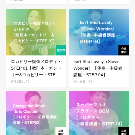
10】
ログイン
ロカビリー複弦メロディ・
Isn’t She Lovely（Stevie
STEP 01【教則本・カント
Wonder）【伴奏・中級者
リー&ロカビリー・STEP
講座・STEP 04】
07】
再生回数：79
再生回数：79
ログイン情報を記憶する
パスワードを忘れた場合