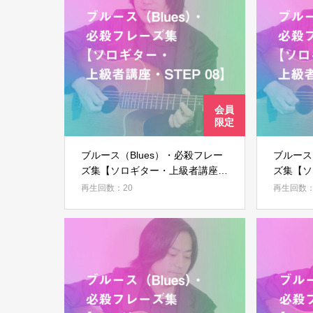
ブルース（Blues）・必殺フレー
ブルース
ズ集【ソロギター・上級者講座・
ズ集【ソ
STEP 08】
STEP 0
再生回数：20
再生回数：