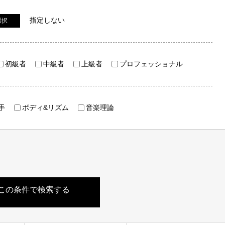
指定しない
選択
初級者
中級者
上級者
プロフェッショナル
手
ボディ&リズム
音楽理論
この条件で検索する