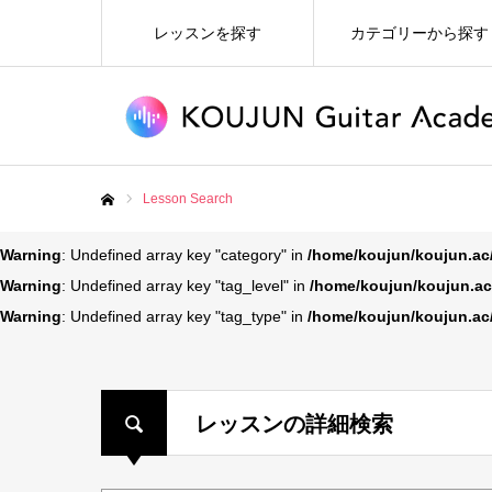
レッスンを探す
カテゴリーから探す
Lesson Search
ホーム
Warning
: Undefined array key "category" in
/home/koujun/koujun.ac
Warning
: Undefined array key "tag_level" in
/home/koujun/koujun.ac
Warning
: Undefined array key "tag_type" in
/home/koujun/koujun.ac
レッスンの詳細検索