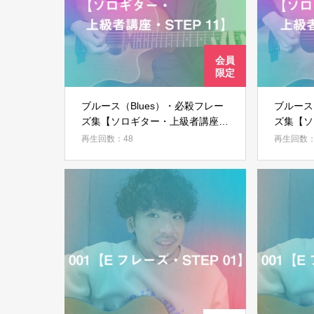
ブルース（Blues）・必殺フレー
ブルース
ズ集【ソロギター・上級者講座・
ズ集【ソ
STEP 11】
模範演奏
再生回数：48
再生回数：