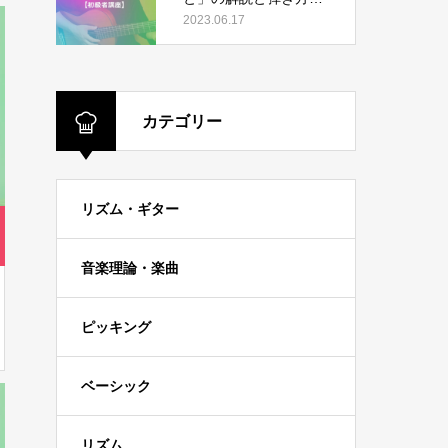
【初級者講座】
2023.06.17
カテゴリー
リズム・ギター
音楽理論・楽曲
ピッキング
ベーシック
リズム