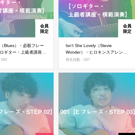
会員ではない方は会員登録してください
（Blues）・必殺フレー
Isn’t She Lovely（Stevie
ロギター・上級者講座・
Wonder）・ヒロキンスアレンジ
新規会員登録
】
【ソロギター・上級者講座・模範
585
再生回数：567
演奏】