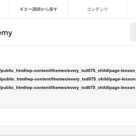
ギター講師から探す
コンテンツ
/public_html/wp-content/themes/every_tcd075_child/page-lesso
/public_html/wp-content/themes/every_tcd075_child/page-lesso
/public_html/wp-content/themes/every_tcd075_child/page-lesso