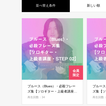
並べ替え条件
新しい順
ブルース（Blues）・必殺フレー
ブルース
ズ集【ソロギター・上級者講座・
ズ集【ソ
STEP 02】
STEP 0
再生回数：34
再生回数：