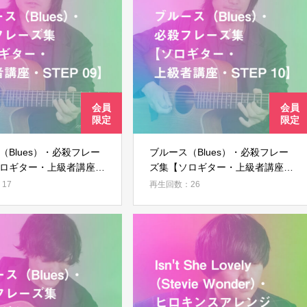
ログイン
（Blues）・必殺フレー
ブルース（Blues）・必殺フレー
ロギター・上級者講座・
ズ集【ソロギター・上級者講座・
9】
STEP 10】
17
再生回数：26
ログイン情報を記憶する
パスワードを忘れた場合