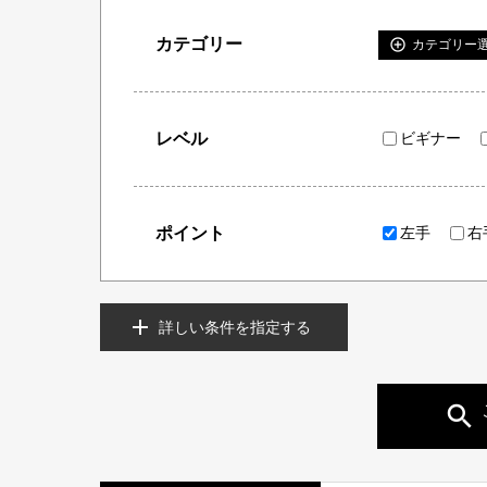
カテゴリー
add_circle_outline
カテゴリー
レベル
ビギナー
ポイント
左手
右
詳しい条件を指定する