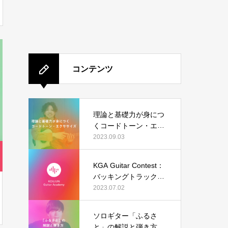
コンテンツ
理論と基礎力が身につ
くコードトーン・エク
ササイズ
2023.09.03
KGA Guitar Contest：
バッキングトラック（I
sn’t She Lovely）の結
2023.07.02
果発表
ソロギター「ふるさ
と」の解説と弾き方