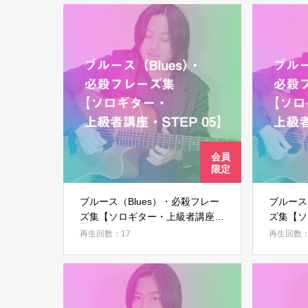
ブルース（Blues）・必殺フレー
ブルース
ズ集【ソロギター・上級者講座・
ズ集【ソ
STEP 05】
STEP 0
再生回数：17
再生回数：