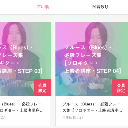
古い順
閲覧数順
（Blues）・必殺フレー
ブルース（Blues）・必殺フレー
ロギター・上級者講座・
ズ集【ソロギター・上級者講座・
3】
STEP 04】
27
再生回数：27