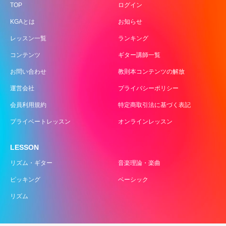
TOP
ログイン
KGAとは
お知らせ
レッスン一覧
ランキング
コンテンツ
ギター講師一覧
お問い合わせ
教則本コンテンツの解放
運営会社
プライバシーポリシー
会員利用規約
特定商取引法に基づく表記
プライベートレッスン
オンラインレッスン
LESSON
リズム・ギター
音楽理論・楽曲
ピッキング
ベーシック
リズム