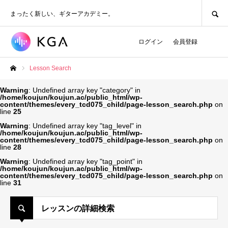
SEARCH
まったく新しい、ギターアカデミー。
ログイン
会員登録
Lesson Search
ホーム
Warning
: Undefined array key "category" in
/home/koujun/koujun.ac/public_html/wp-
content/themes/every_tcd075_child/page-lesson_search.php
on
line
25
Warning
: Undefined array key "tag_level" in
/home/koujun/koujun.ac/public_html/wp-
content/themes/every_tcd075_child/page-lesson_search.php
on
line
28
Warning
: Undefined array key "tag_point" in
/home/koujun/koujun.ac/public_html/wp-
content/themes/every_tcd075_child/page-lesson_search.php
on
line
31
レッスンの詳細検索