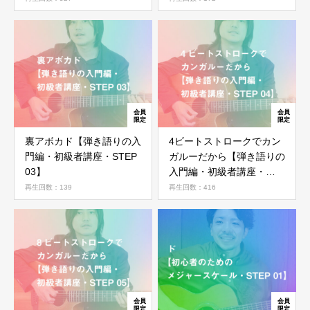
ログイン
裏アボカド【弾き語りの入
4ビートストロークでカン
門編・初級者講座・STEP
ガルーだから【弾き語りの
03】
入門編・初級者講座・
STEP 04】
再生回数：139
再生回数：416
ログイン情報を記憶する
パスワードを忘れた場合