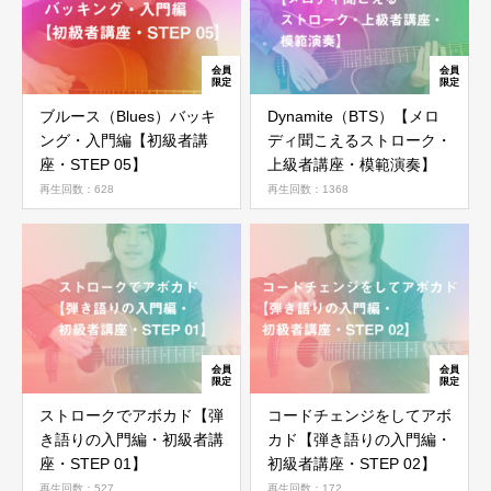
ブルース（Blues）バッキ
Dynamite（BTS）【メロ
ング・入門編【初級者講
ディ聞こえるストローク・
座・STEP 05】
上級者講座・模範演奏】
再生回数：628
再生回数：1368
ストロークでアボカド【弾
コードチェンジをしてアボ
き語りの入門編・初級者講
カド【弾き語りの入門編・
座・STEP 01】
初級者講座・STEP 02】
再生回数：527
再生回数：172