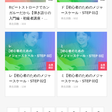
8ビートストロークでカン
ド【初心者のためのメジャ
会員ではない方は会員登録してください
ガルーだから【弾き語りの
ースケール・STEP 01】
入門編・初級者講座・
再生回数：932
STEP 05】
再生回数：333
新規会員登録
レ【初心者のためのメジャ
ミ【初心者のためのメジャ
ースケール・STEP 02】
ースケール・STEP 03】
再生回数：138
再生回数：116