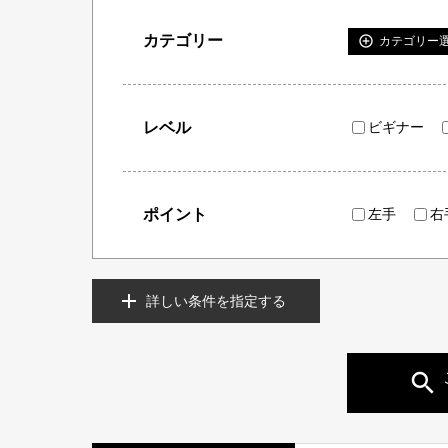
カテゴリー
add_circle_outline
カテゴリー
レベル
ビギナー
ポイント
左手
右
詳しい条件を指定する