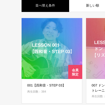
並べ替え条件
新しい順
001【四和音・STEP 03】
007 ト
トレーニ
再生回数：384
再生回数：