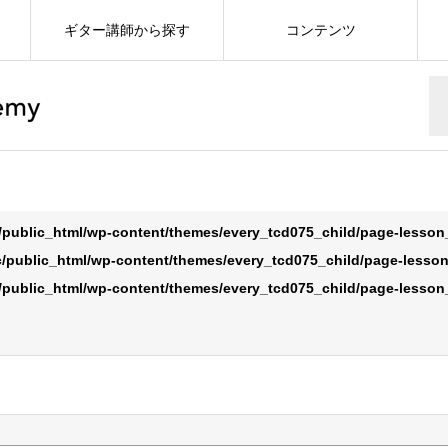
ギター講師から探す
コンテンツ
/public_html/wp-content/themes/every_tcd075_child/page-lesso
/public_html/wp-content/themes/every_tcd075_child/page-lesso
/public_html/wp-content/themes/every_tcd075_child/page-lesso