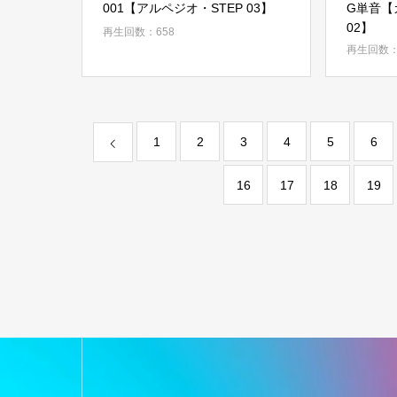
001【アルペジオ・STEP 03】
G単音【
02】
再生回数：658
再生回数：
1
2
3
4
5
6
16
17
18
19