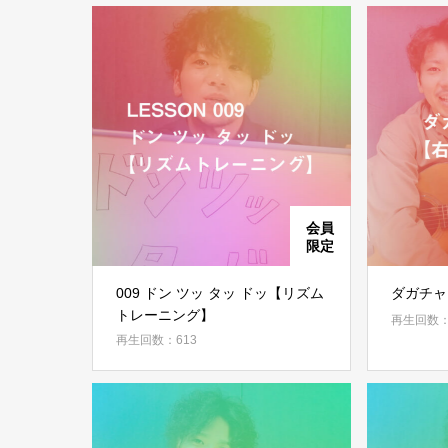
009 ドン ツッ タッ ドッ【リズム
ダガ
トレーニング】
再生回数：
再生回数：613