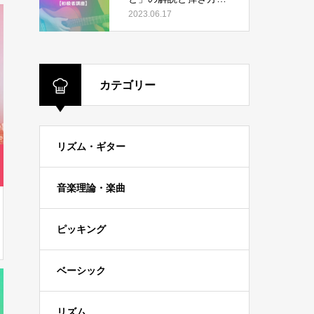
【初級者講座】
2023.06.17
カテゴリー
リズム・ギター
音楽理論・楽曲
ピッキング
ベーシック
リズム