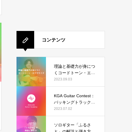
コンテンツ
理論と基礎力が身につ
くコードトーン・エク
ササイズ
2023.09.03
KGA Guitar Contest：
バッキングトラック（I
sn’t She Lovely）の結
2023.07.02
果発表
ソロギター「ふるさ
と」の解説と弾き方