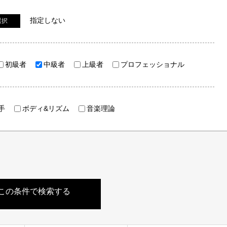
指定しない
選択
初級者
中級者
上級者
プロフェッショナル
手
ボディ&リズム
音楽理論
この条件で検索する