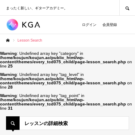
SEARCH
まったく新しい、ギターアカデミー。
ログイン
会員登録
Lesson Search
ホーム
Warning
: Undefined array key "category" in
/home/koujun/koujun.ac/public_html/wp-
content/themes/every_tcd075_child/page-lesson_search.php
on
line
25
Warning
: Undefined array key "tag_level" in
/home/koujun/koujun.ac/public_html/wp-
content/themes/every_tcd075_child/page-lesson_search.php
on
line
28
Warning
: Undefined array key "tag_point" in
/home/koujun/koujun.ac/public_html/wp-
content/themes/every_tcd075_child/page-lesson_search.php
on
line
31
レッスンの詳細検索