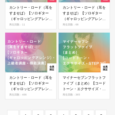
カントリー・ロード（耳を
カントリー・ロード（耳を
会員ではない方は会員登録してください
すませば）【ソロギター
すませば）【ソロギター
（ギャロッピングアレン
（ギャロッピングアレン
ジ）・上級者講座・
ジ）・上級者講座・
再生回数：11
再生回数：68
新規会員登録
STEP02】
STEP01】
カントリー・ロード（耳を
マイナーセブンフラットフ
すませば）【ソロギター
ァイブ（まとめ）【コード
（ギャロッピングアレン
トーン・エクササイズ・
ジ）・上級者講座・模範演
STEP 10】
再生回数：466
再生回数：365
奏】