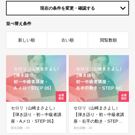
現在の条件を変更・確認する
並べ替え条件
新しい順
古い順
閲覧数順
セロリ（山崎まさよし）
セロリ（山崎まさよし）
【弾き語り・初～中級者講
【弾き語り・初～中級者講
座・Aメロ・STEP 05】
座・右手の動き・STEP
04】
再生回数：25
再生回数：20