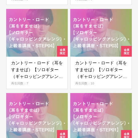
STEP06】
STEP05】
ログイン
カントリー・ロード（耳を
カントリー・ロード（耳を
すませば）【ソロギター
すませば）【ソロギター
（ギャロッピングアレン
（ギャロッピングアレン
ジ）・上級者講座・
ジ）・上級者講座・
再生回数：7
再生回数：10
STEP04】
STEP03】
ログイン情報を記憶する
パスワードを忘れた場合