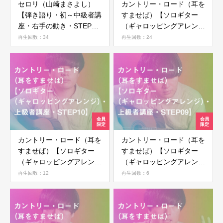
セロリ（山崎まさよし）
カントリー・ロード（耳を
【弾き語り・初～中級者講
すませば）【ソロギター
座・右手の動き・STEP
（ギャロッピングアレン
01】
ジ）・上級者講座・
再生回数：34
再生回数：24
STEP11】
カントリー・ロード（耳を
カントリー・ロード（耳を
すませば）【ソロギター
すませば）【ソロギター
（ギャロッピングアレン
（ギャロッピングアレン
ジ）・上級者講座・
ジ）・上級者講座・
再生回数：12
再生回数：6
STEP10】
STEP09】