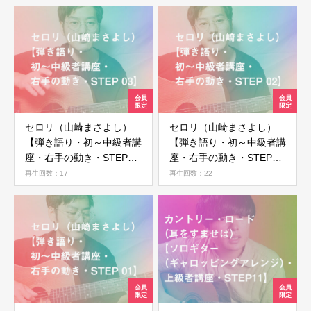
セロリ（山崎まさよし）
セロリ（山崎まさよし）
【弾き語り・初～中級者講
【弾き語り・初～中級者講
座・右手の動き・STEP
座・右手の動き・STEP
03】
02】
再生回数：17
再生回数：22