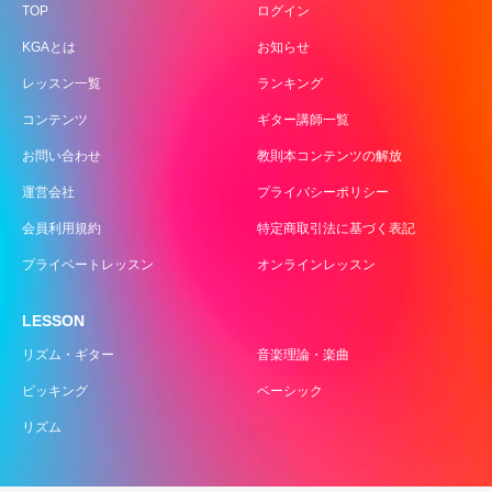
TOP
ログイン
KGAとは
お知らせ
レッスン一覧
ランキング
コンテンツ
ギター講師一覧
お問い合わせ
教則本コンテンツの解放
運営会社
プライバシーポリシー
会員利用規約
特定商取引法に基づく表記
プライベートレッスン
オンラインレッスン
LESSON
リズム・ギター
音楽理論・楽曲
ピッキング
ベーシック
リズム