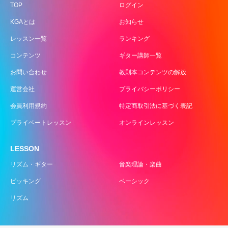
TOP
ログイン
KGAとは
お知らせ
レッスン一覧
ランキング
コンテンツ
ギター講師一覧
お問い合わせ
教則本コンテンツの解放
運営会社
プライバシーポリシー
会員利用規約
特定商取引法に基づく表記
プライベートレッスン
オンラインレッスン
LESSON
リズム・ギター
音楽理論・楽曲
ピッキング
ベーシック
リズム