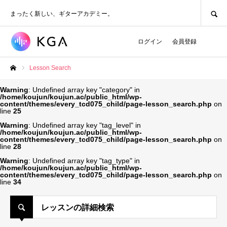
SEARCH
まったく新しい、ギターアカデミー。
ログイン
会員登録
Lesson Search
ホーム
Warning
: Undefined array key "category" in
/home/koujun/koujun.ac/public_html/wp-
content/themes/every_tcd075_child/page-lesson_search.php
on
line
25
Warning
: Undefined array key "tag_level" in
/home/koujun/koujun.ac/public_html/wp-
content/themes/every_tcd075_child/page-lesson_search.php
on
line
28
Warning
: Undefined array key "tag_type" in
/home/koujun/koujun.ac/public_html/wp-
content/themes/every_tcd075_child/page-lesson_search.php
on
line
34
レッスンの詳細検索